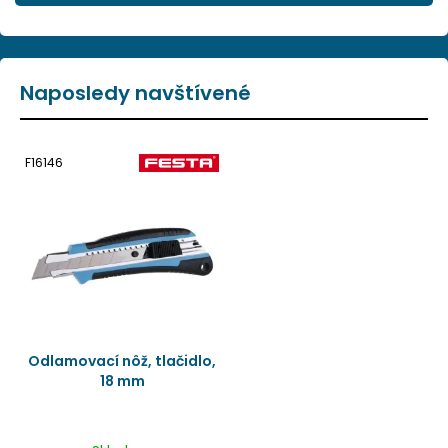
Naposledy navštívené
F16146
Odlamovací nôž, tlačidlo,
18 mm