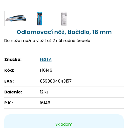
Odlamovací nôž, tlačidlo, 18 mm
Do noža možno vložiť až 2 náhradné čepele
Značka:
FESTA
Kód:
F16146
EAN:
8590804043157
Balenie:
12 ks
P.K.:
16146
Skladom