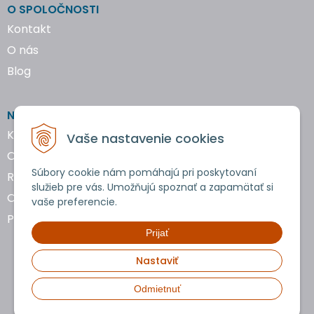
O SPOLOČNOSTI
Kontakt
O nás
Blog
NAKUPOVANIE
Katalógy náradia
Vaše nastavenie cookies
Obchodné podmienky
Súbory cookie nám pomáhajú pri poskytovaní
Reklamácie a vrátenie tovaru
služieb pre vás. Umožňujú spoznať a zapamätať si
Ochrana osobných údajov
vaše preferencie.
Používanie cookies
Prijať
Nastaviť
Odmietnuť
Copyright © 2026 uTools • Všetky práva vyhradené