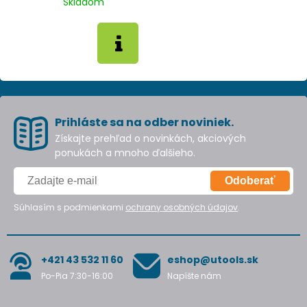
Skladom
Prihláste sa na odber noviniek.
Získajte prehľad o novinkách, akciových
ponukách a mnoho ďalšieho.
Odoberať
Súhlasím s podmienkami
ochrany osobných údajov
.
+421 43 532 11 60
eshop@utools.sk
Po-Pia 7:30-16:00
Napíšte nám