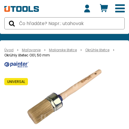
Úvod
Maľovanie
Maliarske štetce
Okrúhle štetce
Okrúhly štetec O01, 50 mm
UNIVERSAL