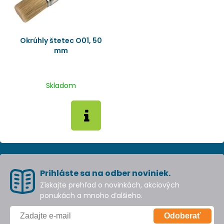
Okrúhly štetec O01, 50
mm
Skladom
Prihláste sa na odber noviniek.
Získajte prehľad o novinkách, akciových
ponukách a mnoho ďalšieho.
Odoberať