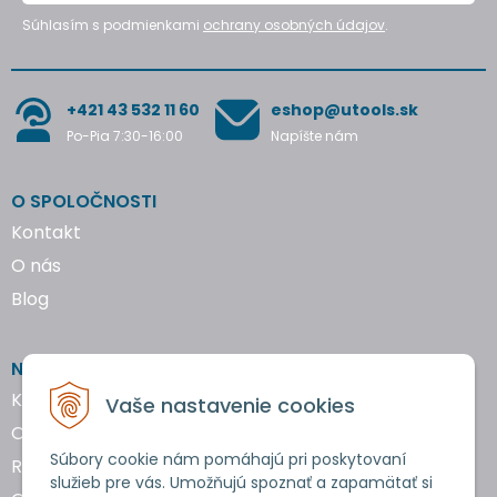
Súhlasím s podmienkami
ochrany osobných údajov
.
+421 43 532 11 60
eshop@utools.sk
Po-Pia 7:30-16:00
Napíšte nám
O SPOLOČNOSTI
Kontakt
O nás
Blog
NAKUPOVANIE
Katalógy náradia
Vaše nastavenie cookies
Obchodné podmienky
Súbory cookie nám pomáhajú pri poskytovaní
Reklamácie a vrátenie tovaru
služieb pre vás. Umožňujú spoznať a zapamätať si