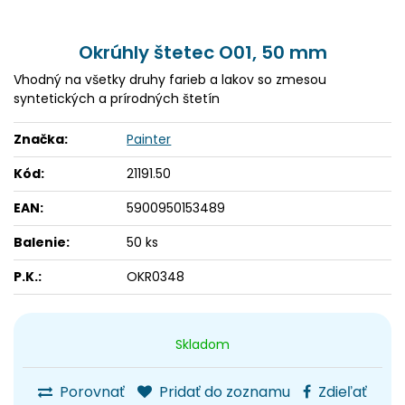
Okrúhly štetec O01, 50 mm
Vhodný na všetky druhy farieb a lakov so zmesou
syntetických a prírodných štetín
Značka:
Painter
Kód:
21191.50
EAN:
5900950153489
Balenie:
50 ks
P.K.:
OKR0348
Skladom
Porovnať
Pridať do zoznamu
Zdieľať