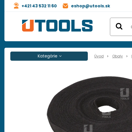
+421 43 532 11 60
eshop@utools.sk
Kategórie
Úvod
Obaly