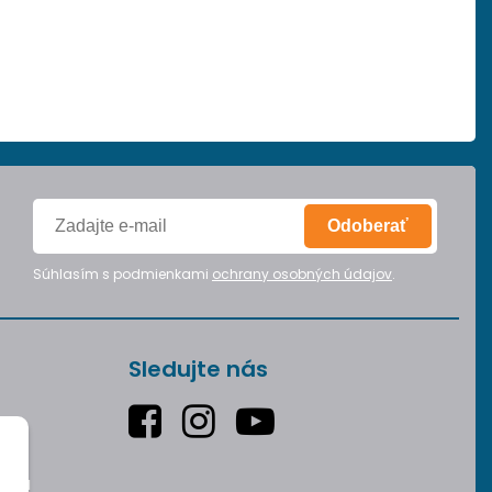
Odoberať
Súhlasím s podmienkami
ochrany osobných údajov
.
Sledujte nás
varu