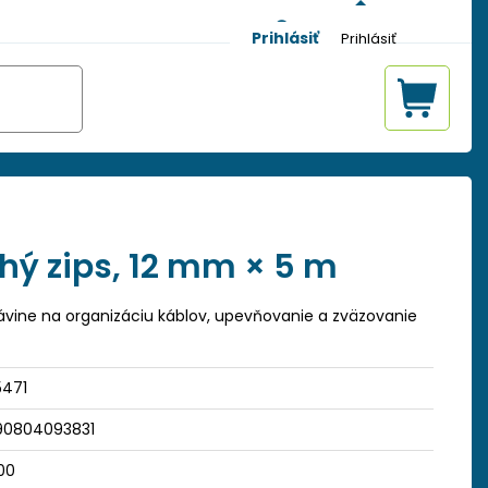
Prihlásiť
hý zips, 12 mm × 5 m
vine na organizáciu káblov, upevňovanie a zväzovanie
5471
90804093831
00