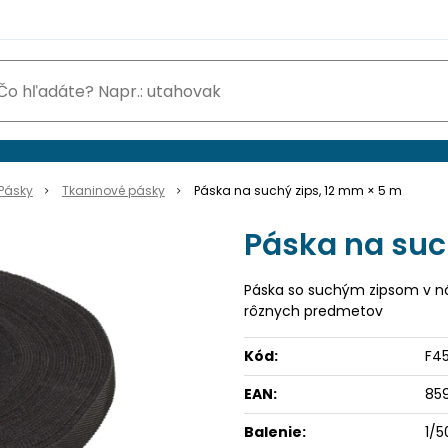
Pásky
Tkaninové pásky
Páska na suchý zips, 12 mm × 5 m
Páska na suc
Páska so suchým zipsom v ná
rôznych predmetov
Kód:
F4
EAN:
85
Balenie:
1/5