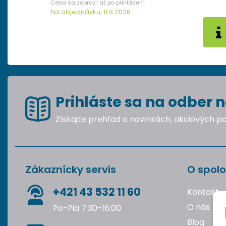
Na objednávku, 11.8.2026
Prihláste sa na odber n
Získajte prehľad o novinkách, akciových 
Zákaznícky servis
O spolo
+421 43 532 11 60
Kontakt
O nás
Po-Pia 7:30-16:00
Blog