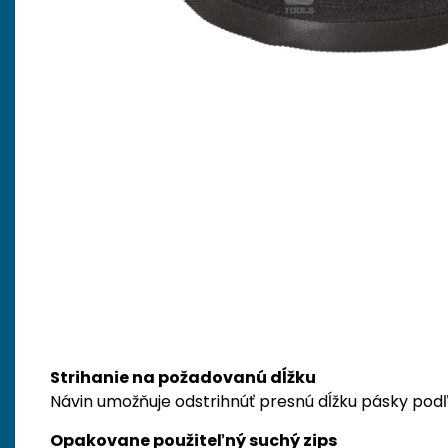
Strihanie na požadovanú dĺžku
Návin umožňuje odstrihnúť presnú dĺžku pásky pod
Opakovane použiteľný suchý zips