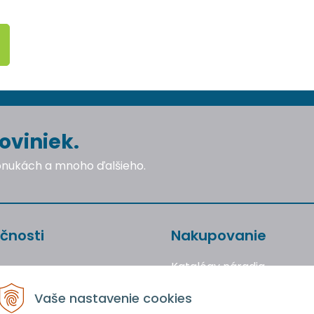
oviniek.
ponukách a mnoho ďalšieho.
čnosti
Nakupovanie
Katalógy náradia
Obchodné podmienky
Vaše nastavenie cookies
Reklamácie a vrátenie to