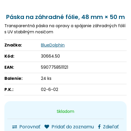
Páska na záhradné fólie, 48 mm × 50 m
Transparentná páska na opravy a spájanie záhradných fólií
s UV stabilným nosičom
Značka:
BlueDolphin
Kód:
30664.50
EAN:
5907758511121
Balenie:
24 ks
P.K.:
02-6-02
Skladom
Porovnať
Pridať do zoznamu
Zdieľať