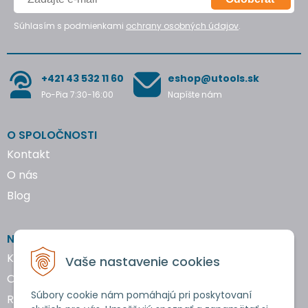
Súhlasím s podmienkami
ochrany osobných údajov
.
+421 43 532 11 60
eshop@utools.sk
Po-Pia 7:30-16:00
Napíšte nám
O SPOLOČNOSTI
Kontakt
O nás
Blog
NAKUPOVANIE
Katalógy náradia
Vaše nastavenie cookies
Obchodné podmienky
Súbory cookie nám pomáhajú pri poskytovaní
Reklamácie a vrátenie tovaru