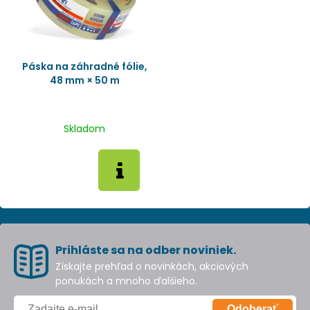
Páska na záhradné fólie,
48 mm × 50 m
Skladom
Prihláste sa na odber noviniek.
Získajte prehľad o novinkách, akciových
ponukách a mnoho ďalšieho.
Odoberať