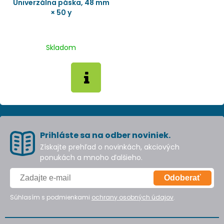
Univerzálna páska, 48 mm
× 50 y
Skladom
Prihláste sa na odber noviniek.
Získajte prehľad o novinkách, akciových
ponukách a mnoho ďalšieho.
Odoberať
Súhlasím s podmienkami
ochrany osobných údajov
.