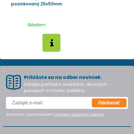
pozinkovaný 25x50mm
Skladom
Prihláste sa na odber noviniek.
Získajte prehľad o novinkách, akciových
ponukách a mnoho ďalšieho.
Odoberať
Súhlasím s podmienkami
ochrany osobných údajov
.