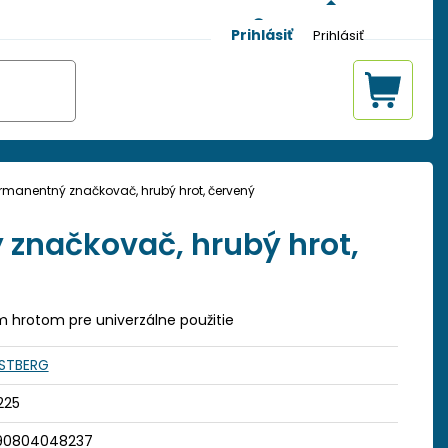
Prihlásiť
rmanentný značkovač, hrubý hrot, červený
značkovač, hrubý hrot,
m hrotom pre univerzálne použitie
STBERG
225
90804048237