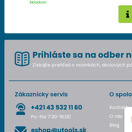
Skladom
Prihláste sa na odber n
Získajte prehľad o novinkách, akciových 
Zákaznícky servis
O spolo
+421 43 532 11 60
Kontakt
O nás
Po-Pia 7:30-16:00
Blog
eshop@utools.sk