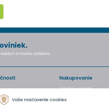
oviniek.
ponukách a mnoho ďalšieho.
čnosti
Nakupovanie
Katalógy náradia
Obchodné podmienky
Vaše nastavenie cookies
Reklamácie a vrátenie to