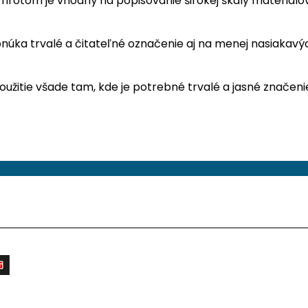
om je vhodný na popisovanie širokej škály materiálov, ako
onúka trvalé a čitateľné označenie aj na menej nasiakav
užitie všade tam, kde je potrebné trvalé a jasné značeni