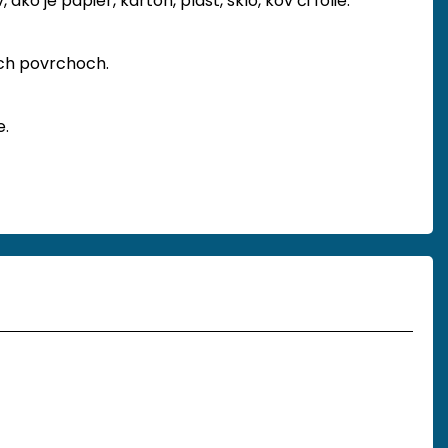
 je papier, kartón, plast, sklo, kov či fólie.
ých povrchoch.
e.