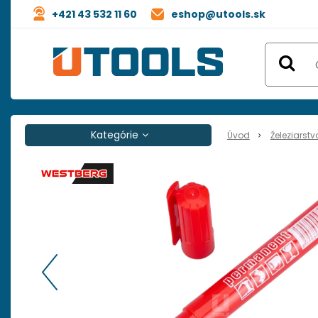
+421 43 532 11 60
eshop@utools.sk
Kategórie
Úvod
Železiarstv