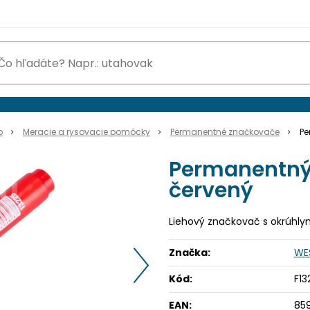
o
Meracie a rysovacie pomôcky
Permanentné značkovače
Pe
Permanentný 
červený
Liehový značkovač s okrúhly
Značka:
WE
Kód:
F13
EAN:
85