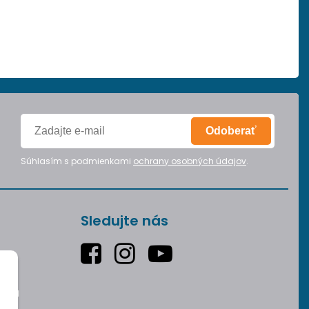
Odoberať
Súhlasím s podmienkami
ochrany osobných údajov
.
Sledujte nás
varu