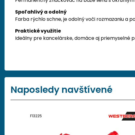
Permanentný značkovač na báze liehu s okrúhlym hrot
Spoľahlivý a odolný
Farba rýchlo schne, je odolný voči rozmazaniu a p
Praktické využitie
Ideálny pre kancelárske, domáce aj priemyselné po
Naposledy navštívené
F13225