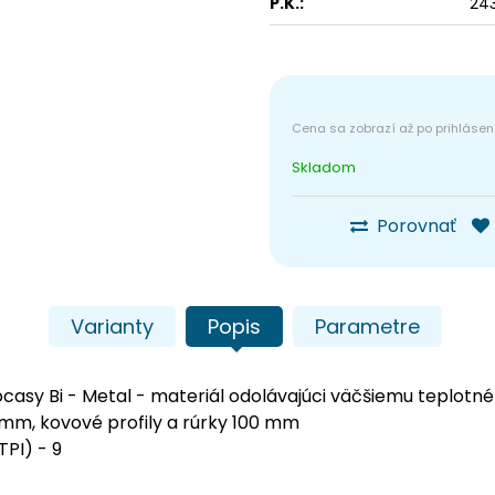
P.K.:
24
Skladom
Porovnať
Varianty
Popis
Parametre
 ocasy Bi - Metal - materiál odolávajúci väčšiemu teplotné
mm, kovové profily a rúrky 100 mm
TPI) - 9