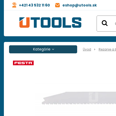
+421 43 532 11 60
eshop@utools.sk
Kategórie
Úvod
Rezanie a 