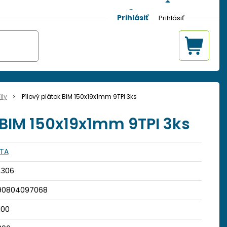
Prihlásiť
íly
Pílový plátok BIM 150x19x1mm 9TPI 3ks
 BIM 150x19x1mm 9TPI 3ks
STA
4306
90804097068
100