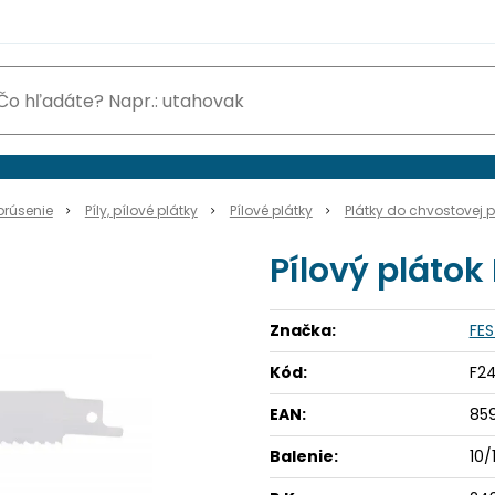
brúsenie
Píly, pílové plátky
Pílové plátky
Plátky do chvostovej p
Pílový plátok
Značka:
FE
Kód:
F2
EAN:
85
Balenie:
10/