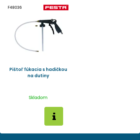
F48036
Pištoľ fúkacia s hadičkou
na dutiny
Skladom