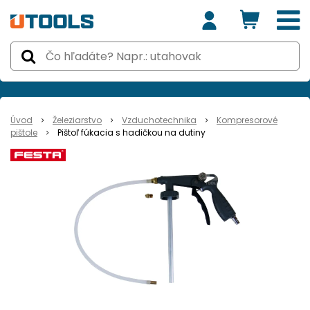
Úvod
Železiarstvo
Vzduchotechnika
Kompresorové
pištole
Pištoľ fúkacia s hadičkou na dutiny