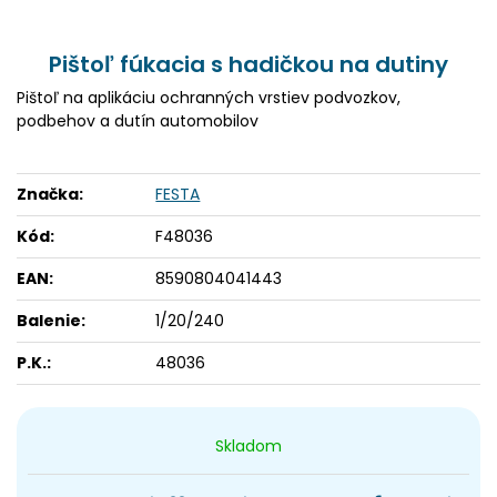
Pištoľ fúkacia s hadičkou na dutiny
Pištoľ na aplikáciu ochranných vrstiev podvozkov,
podbehov a dutín automobilov
Značka:
FESTA
Kód:
F48036
EAN:
8590804041443
Balenie:
1/20/240
P.K.:
48036
Skladom