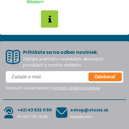
Skladom
Prihláste sa na odber noviniek.
Získajte prehľad o novinkách, akciových
ponukách a mnoho ďalšieho.
Odoberať
Súhlasím s podmienkami
ochrany osobných údajov
.
+421 43 532 11 60
eshop@utools.sk
Po-Pia 7:30-16:00
Napíšte nám