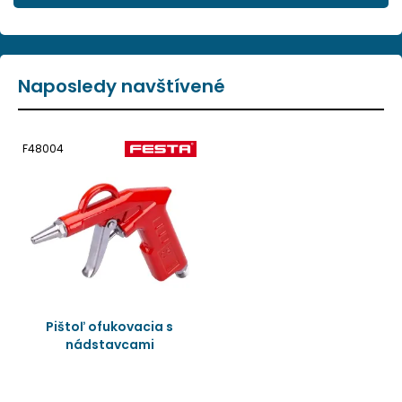
Naposledy navštívené
F48004
Pištoľ ofukovacia s
nádstavcami