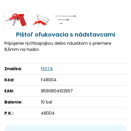
Pištoľ ofukovacia s nádstavcami
Pripojenie rýchlospojkou alebo náustkom o priemere
8,5mm na hadici
Značka:
FESTA
Kód:
F48004
EAN:
8590804102557
Balenie:
10 bal
P.K.:
48004