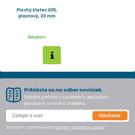
Plochý štetec E05,
plastový, 20 mm
Skladom
Prihláste sa na odber noviniek.
Získajte prehľad o novinkách, akciových
ponukách a mnoho ďalšieho.
Odoberať
Súhlasím s podmienkami
ochrany osobných údajov
.