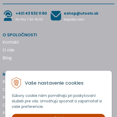
+421 43 532 11 60
eshop@utools.sk
Po-Pia 7:30-16:00
Napíšte nám
O SPOLOČNOSTI
Kontakt
O nás
Blog
NAKUPOVANIE
Katalógy náradia
Vaše nastavenie cookies
Obchodné podmienky
Súbory cookie nám pomáhajú pri poskytovaní
Reklamácie a vrátenie tovaru
služieb pre vás. Umožňujú spoznať a zapamätať si
Ochrana osobných údajov
vaše preferencie.
Používanie cookies