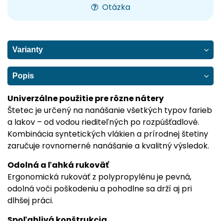
Otázka
Varianty
Popis
Univerzálne použitie pre rôzne nátery
Štetec je určený na nanášanie všetkých typov farieb
a lakov – od vodou riediteľných po rozpúšťadlové.
Kombinácia syntetických vlákien a prírodnej štetiny
zaručuje rovnomerné nanášanie a kvalitný výsledok.
Odolná a ľahká rukoväť
Ergonomická rukoväť z polypropylénu je pevná,
odolná voči poškodeniu a pohodlne sa drží aj pri
dlhšej práci.
Spoľahlivá konštrukcia