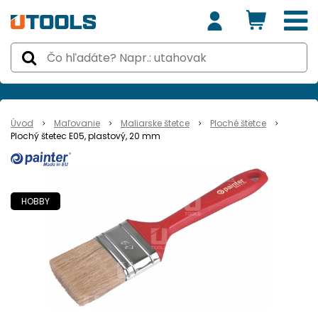
Úvod
Maľovanie
Maliarske štetce
Ploché štetce
Plochý štetec E05, plastový, 20 mm
HOBBY