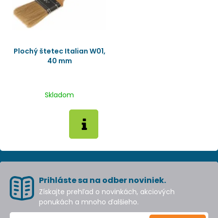
Plochý štetec Italian W01,
40 mm
Skladom
Prihláste sa na odber noviniek.
Získajte prehľad o novinkách, akciových
ponukách a mnoho ďalšieho.