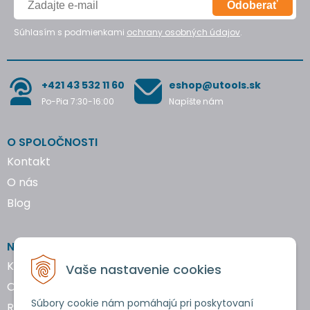
Odoberať
Súhlasím s podmienkami
ochrany osobných údajov
.
+421 43 532 11 60
eshop@utools.sk
Po-Pia 7:30-16:00
Napíšte nám
O SPOLOČNOSTI
Kontakt
O nás
Blog
NAKUPOVANIE
Katalógy náradia
Vaše nastavenie cookies
Obchodné podmienky
Súbory cookie nám pomáhajú pri poskytovaní
Reklamácie a vrátenie tovaru