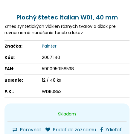
Plochý štetec Italian W01, 40 mm
Zmes syntetických vlákien rôznych tvarov a dĺžok pre
rovnomerné nanášanie farieb a lakov
Značka:
Painter
Kód:
20071.40
EAN:
5900950158538
Balenie:
12 / 48 ks
P.K.:
WDR0853
Skladom
Porovnať
Pridať do zoznamu
Zdieľať