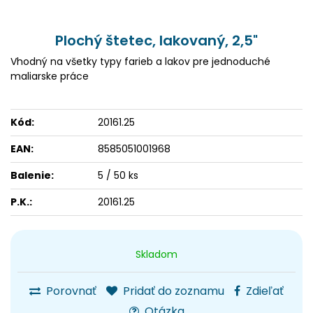
Plochý štetec, lakovaný, 2,5"
Vhodný na všetky typy farieb a lakov pre jednoduché
maliarske práce
Kód:
20161.25
EAN:
8585051001968
Balenie:
5 / 50 ks
P.K.:
20161.25
Skladom
Porovnať
Pridať do zoznamu
Zdieľať
Otázka