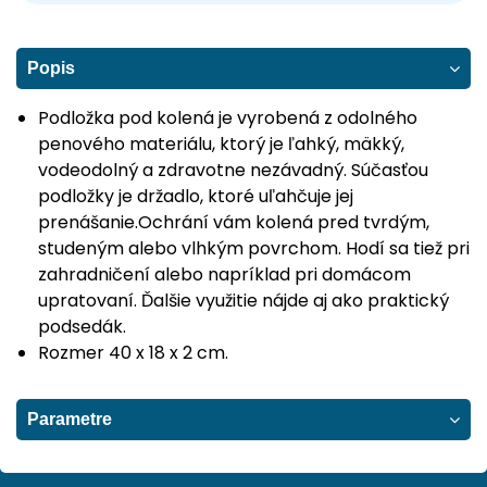
Popis
Podložka pod kolená je vyrobená z odolného
penového materiálu, ktorý je ľahký, mäkký,
vodeodolný a zdravotne nezávadný. Súčasťou
podložky je držadlo, ktoré uľahčuje jej
prenášanie.Ochrání vám kolená pred tvrdým,
studeným alebo vlhkým povrchom. Hodí sa tiež pri
zahradničení alebo napríklad pri domácom
upratovaní. Ďalšie využitie nájde aj ako praktický
podsedák.
Rozmer 40 x 18 x 2 cm.
Parametre