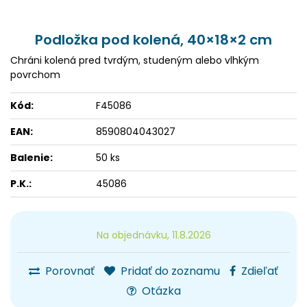
Podložka pod kolená, 40×18×2 cm
Chráni kolená pred tvrdým, studeným alebo vlhkým
povrchom
Kód:
F45086
EAN:
8590804043027
Balenie:
50 ks
P.K.:
45086
Na objednávku, 11.8.2026
Porovnať
Pridať do zoznamu
Zdieľať
Otázka