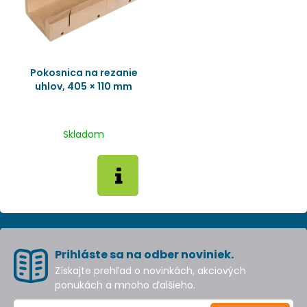
Pokosnica na rezanie
uhlov, 405 × 110 mm
Skladom
Prihláste sa na odber noviniek.
Získajte prehľad o novinkách, akciových
ponukách a mnoho ďalšieho.