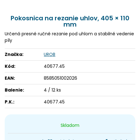
Pokosnica na rezanie uhlov, 405 × 110
mm
Určená presné ručné rezanie pod uhlom a stabilné vedenie
píly
Značka:
UROB
Kód:
40677.45
EAN:
8585051002026
Balenie:
4 / 12 ks
P.K.:
40677.45
Skladom