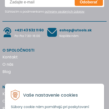
Odoberať
Súhlasím s podmienkami
ochrany osobných údajov
.
+421 43 532 11 60
eshop@utools.sk
Po-Pia 7:30-16:00
Napíšte nám
O SPOLOČNOSTI
Kontakt
O nás
Blog
NAKUPOVANIE
Katalógy náradia
Vaše nastavenie cookies
Obchodné podmienky
Súbory cookie nám pomáhajú pri poskytovaní
Reklamácie a vrátenie tovaru