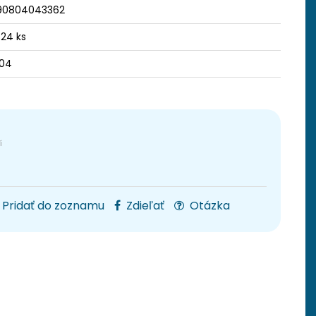
90804043362
 24 ks
304
Pridať do zoznamu
Zdieľať
Otázka