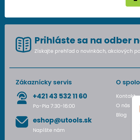
Prihláste sa na odber n
Získajte prehľad o novinkách, akciových 
Zákaznícky servis
O spolo
+421 43 532 11 60
Kontakt
O nás
Po-Pia 7:30-16:00
Blog
eshop@utools.sk
Napíšte nám