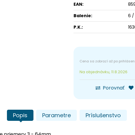
EAN:
85
Balenie:
6 /
P.K.:
16
Na objednávku, 11.8.2026
Porovnať
Popis
Parametre
Príslušenstvo
pre priemery 3 - 64mm