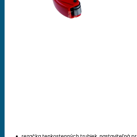
rezačka tenkostenných trubiek, nastaviteľná 