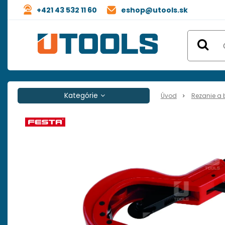
+421 43 532 11 60
eshop@utools.sk
Kategórie
Úvod
Rezanie a 