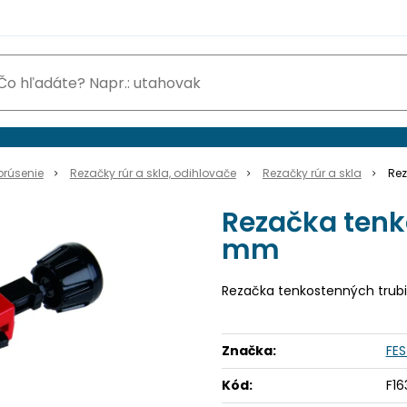
brúsenie
Rezačky rúr a skla, odihlovače
Rezačky rúr a skla
Rez
Rezačka tenk
mm
Rezačka tenkostenných trubi
Značka:
FE
Kód:
F1