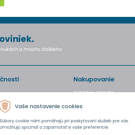
oviniek.
ponukách a mnoho ďalšieho.
čnosti
Nakupovanie
Katalógy náradia
Obchodné podmienky
Vaše nastavenie cookies
Reklamácie a vrátenie to
Ochrana osobných údajo
Súbory cookie nám pomáhajú pri poskytovaní služieb pre vás.
Umožňujú spoznať a zapamätať si vaše preferencie.
Používanie cookies