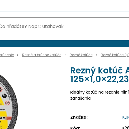
brúsenie
Rezné a brúsne kotúče
Rezné kotúče
Rezné kotúče 0
Rezný kotúč A
125×1,0×22,2
Ideálny kotúč na rezanie hli
zanášania
Značka:
KL
Kód:
K2