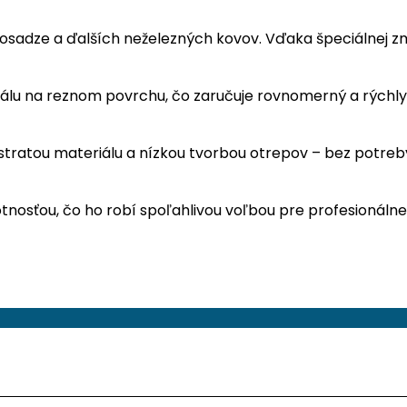
 mosadze a ďalších neželezných kovov. Vďaka špeciálnej z
lu na reznom povrchu, čo zaručuje rovnomerný a rýchly r
 stratou materiálu a nízkou tvorbou otrepov – bez potreb
tnosťou, čo ho robí spoľahlivou voľbou pre profesionálne 