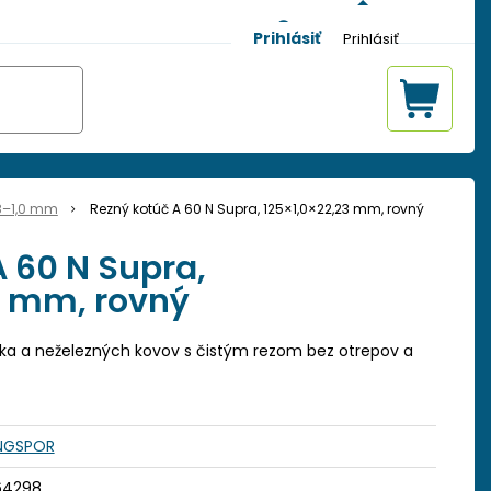
Prihlásiť
,8–1,0 mm
Rezný kotúč A 60 N Supra, 125×1,0×22,23 mm, rovný
 60 N Supra,
3 mm, rovný
níka a neželezných kovov s čistým rezom bez otrepov a
INGSPOR
64298