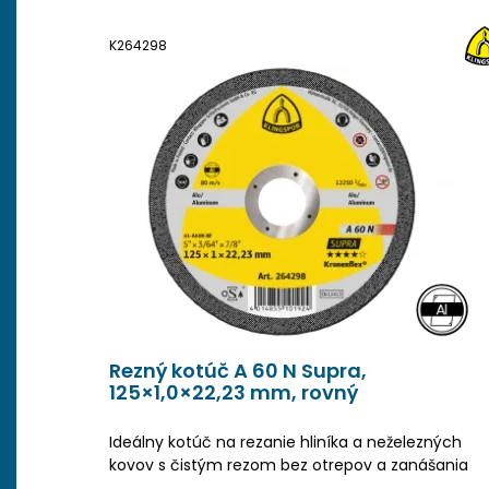
K264298
Rezný kotúč A 60 N Supra,
125×1,0×22,23 mm, rovný
Ideálny kotúč na rezanie hliníka a neželezných
kovov s čistým rezom bez otrepov a zanášania