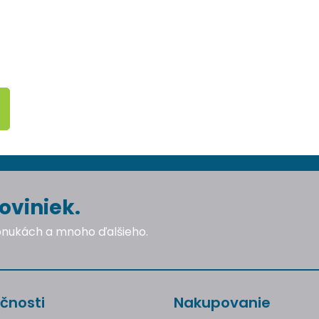
oviniek.
ponukách a mnoho ďalšieho.
čnosti
Nakupovanie