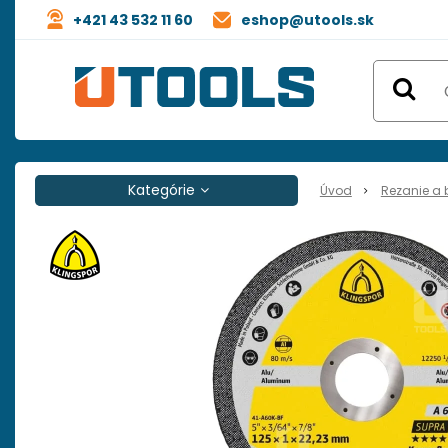
+421 43 532 11 60
eshop@utools.sk
Kategórie
Úvod
Rezanie a 