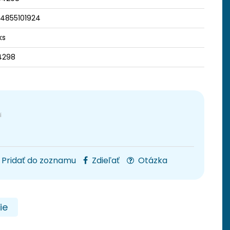
14855101924
ks
4298
Pridať do zoznamu
Zdieľať
Otázka
ie