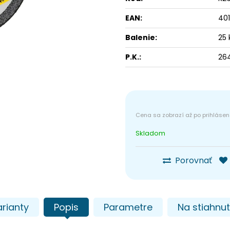
EAN:
40
Balenie:
25 
P.K.:
26
Skladom
Porovnať
rianty
Popis
Parametre
Na stiahnut