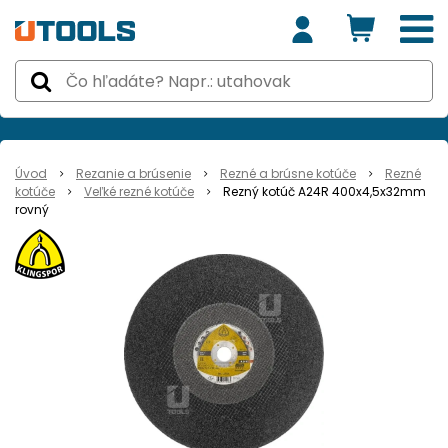
Úvod
Rezanie a brúsenie
Rezné a brúsne kotúče
Rezné
kotúče
Veľké rezné kotúče
Rezný kotúč A24R 400x4,5x32mm
rovný