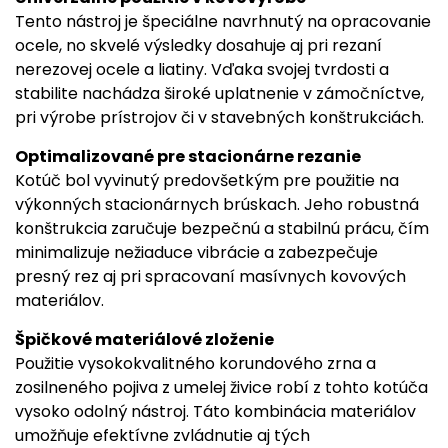
Tento nástroj je špeciálne navrhnutý na opracovanie
ocele, no skvelé výsledky dosahuje aj pri rezaní
nerezovej ocele a liatiny. Vďaka svojej tvrdosti a
stabilite nachádza široké uplatnenie v zámočníctve,
pri výrobe prístrojov či v stavebných konštrukciách.
Optimalizované pre stacionárne rezanie
Kotúč bol vyvinutý predovšetkým pre použitie na
výkonných stacionárnych brúskach. Jeho robustná
konštrukcia zaručuje bezpečnú a stabilnú prácu, čím
minimalizuje nežiaduce vibrácie a zabezpečuje
presný rez aj pri spracovaní masívnych kovových
materiálov.
Špičkové materiálové zloženie
Použitie vysokokvalitného korundového zrna a
zosilneného pojiva z umelej živice robí z tohto kotúča
vysoko odolný nástroj. Táto kombinácia materiálov
umožňuje efektívne zvládnutie aj tých