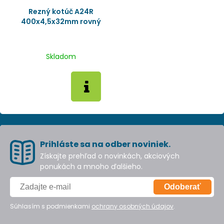
Rezný kotúč A24R
400x4,5x32mm rovný
Skladom
Prihláste sa na odber noviniek.
Získajte prehľad o novinkách, akciových
ponukách a mnoho ďalšieho.
Odoberať
Súhlasím s podmienkami
ochrany osobných údajov
.