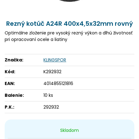
Rezný kotúč A24R 400x4,5x32mm rovný
Optimálne zloženie pre vysoký rezný výkon a dlhú životnosť
pri opracovaní ocele a liatiny
Značka:
KLINGSPOR
Kód:
K292932
EAN:
4014855121816
Balenie:
10 ks
P.K.:
292932
Skladom