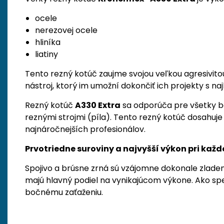
ocele
nerezovej ocele
hliníka
liatiny
Tento rezný kotúč zaujme svojou veľkou agresivito
nástroj, ktorý im umožní dokončiť ich projekty s n
Rezný kotúč
A330 Extra
sa odporúča pre všetky bež
reznými strojmi (píla). Tento rezný kotúč dosahuje n
najnáročnejších profesionálov.
Prvotriedne suroviny a najvyšší výkon pri ka
Spojivo a brúsne zrná sú vzájomne dokonale zlade
majú hlavný podiel na vynikajúcom výkone. Ako spe
bočnému zaťaženiu.