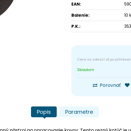
EAN:
59
Balenie:
10 
P.K.:
35
Skladom
Porovnať
Popis
Parametre
onný nástroj na opracovanie kovov. Tento rezný kotúč je u