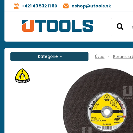
+421 43 532 11 60
eshop@utools.sk
Kategórie
Úvod
Rezanie a 