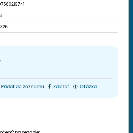
07560219741
ks
3326
Pridať do zoznamu
Zdieľať
Otázka
rčený na rezanie: