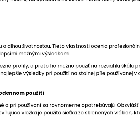
u a dlhou životnosťou. Tieto vlastnosti ocenia profesion
ajlepšími možnými výsledkami.
né profily, a preto ho možno použiť na rozsiahlu škálu pr
ajlepšie výsledky pri použití na stolnej píle používanej v d
ždodennom použití
né a pri používaní sa rovnomerne opotrebúvajú. Obzvlášť
vňujúca vložka je použitá sieťka zo sklenených vlákien, 