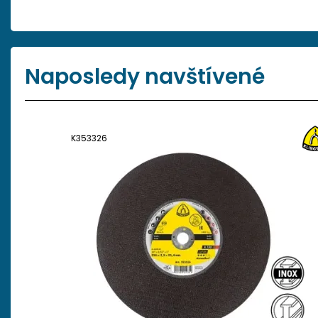
Naposledy navštívené
K353326