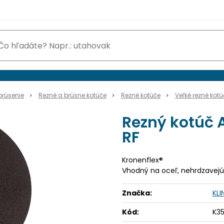
brúsenie
Rezné a brúsne kotúče
Rezné kotúče
Veľké rezné kotú
Rezný kotúč
RF
Kronenflex®
Vhodný na oceľ, nehrdzavejúcu
Značka:
KL
Kód:
K3