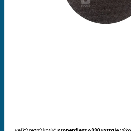
Veľký rezný kotúč
Kronenflex® A330 Extra
je výk