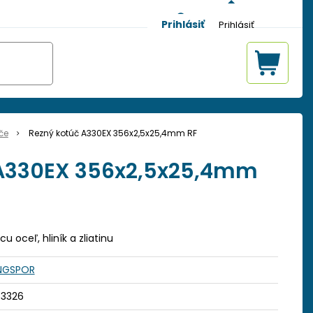
Prihlásiť
če
Rezný kotúč A330EX 356x2,5x25,4mm RF
 A330EX 356x2,5x25,4mm
 oceľ, hliník a zliatinu
INGSPOR
53326