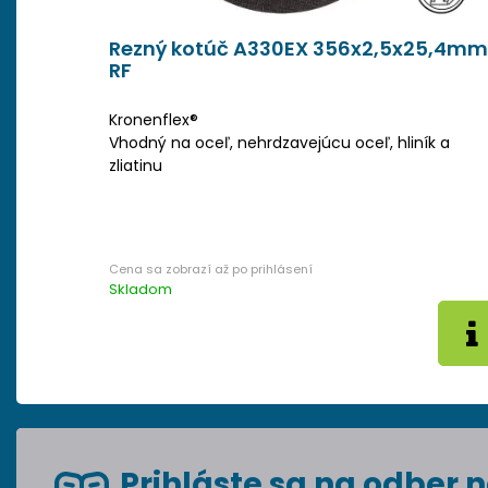
Rezný kotúč A330EX 356x2,5x25,4mm
RF
Kronenflex®
Vhodný na oceľ, nehrdzavejúcu oceľ, hliník a
zliatinu
Skladom
Prihláste sa na odber n