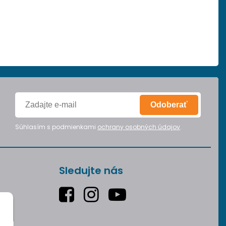
Odoberať
Súhlasím s podmienkami
ochrany osobných údajov
.
Sledujte nás
varu