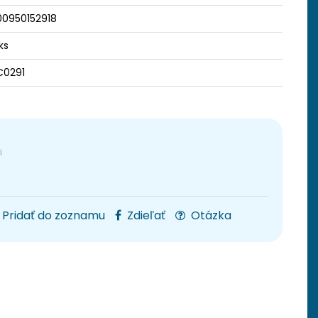
00950152918
ks
C0291
Pridať do zoznamu
Zdieľať
Otázka