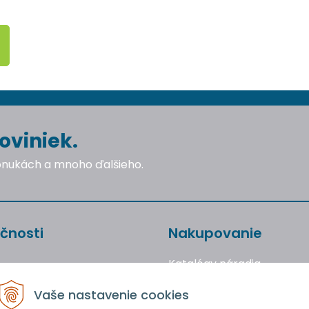
oviniek.
ponukách a mnoho ďalšieho.
čnosti
Nakupovanie
Katalógy náradia
Obchodné podmienky
Vaše nastavenie cookies
Reklamácie a vrátenie to