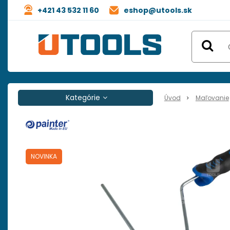
+421 43 532 11 60
eshop@utools.sk
Kategórie
Úvod
Maľovanie
NOVINKA