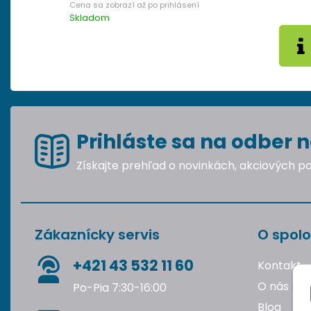
Skladom
Prihláste sa na odber n
Získajte prehľad o novinkách, akciových 
Zákaznícky servis
O spolo
+421 43 532 11 60
Kontakt
O nás
Po-Pia 7:30-16:00
Blog