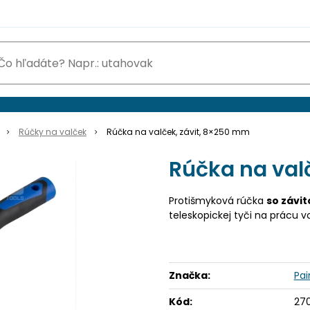
Rúčky na valček
Rúčka na valček, závit, 8×250 mm
Rúčka na val
Protišmyková rúčka
so závi
teleskopickej tyči na prácu 
Značka:
Pai
Kód:
270