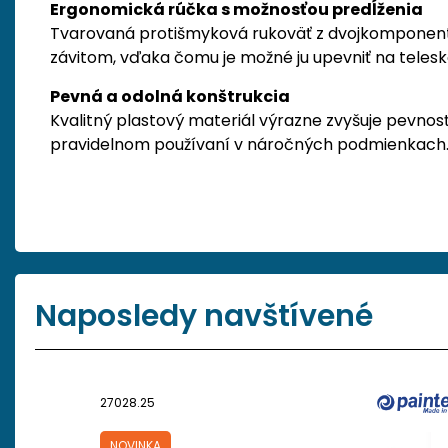
Ergonomická rúčka s možnosťou predĺženia
Tvarovaná protišmyková rukoväť z dvojkomponentn
závitom, vďaka čomu je možné ju upevniť na teles
Pevná a odolná konštrukcia
Kvalitný plastový materiál výrazne zvyšuje pevnosť
pravidelnom používaní v náročných podmienkach
Naposledy navštívené
27028.25
NOVINKA