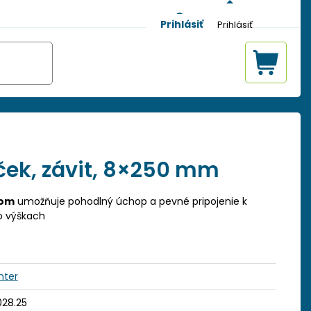
Prihlásiť
ček, závit, 8×250 mm
tom
umožňuje pohodlný úchop a pevné pripojenie k
vo výškach
nter
28.25