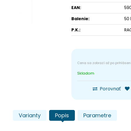
EAN:
59
Balenie:
50 
P.K.:
RA
Skladom
Porovnať
Varianty
Popis
Parametre