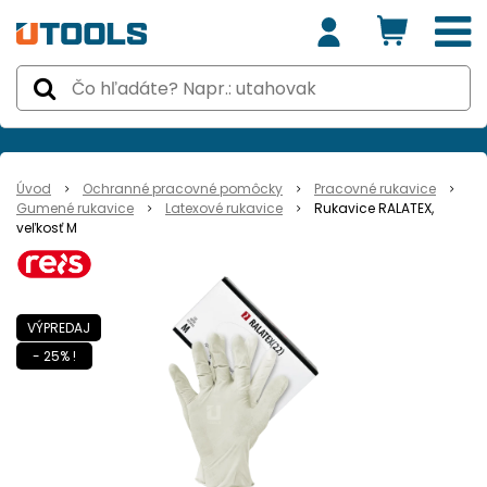
Úvod
Ochranné pracovné pomôcky
Pracovné rukavice
Gumené rukavice
Latexové rukavice
Rukavice RALATEX,
veľkosť M
VÝPREDAJ
- 25% !