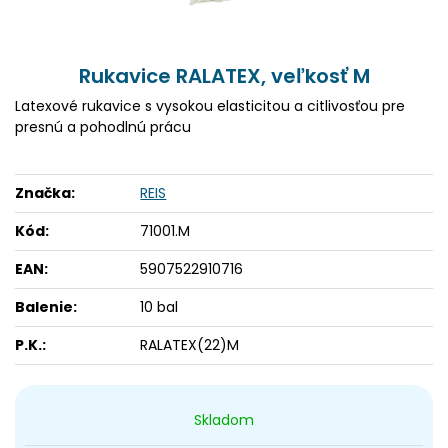
Rukavice RALATEX, veľkosť M
Latexové rukavice s vysokou elasticitou a citlivosťou pre
presnú a pohodlnú prácu
Značka:
REIS
Kód:
71001.M
EAN:
5907522910716
Balenie:
10 bal
P.K.:
RALATEX(22)M
Skladom