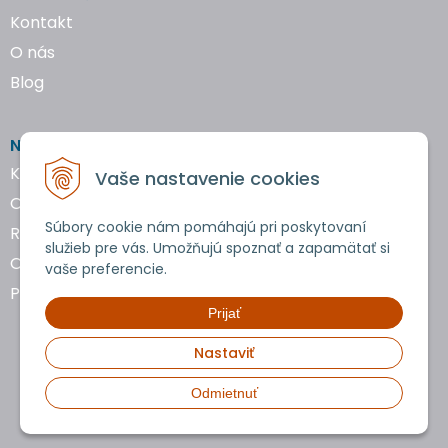
Kontakt
O nás
Blog
NAKUPOVANIE
Katalógy náradia
Vaše nastavenie cookies
Obchodné podmienky
Súbory cookie nám pomáhajú pri poskytovaní
Reklamácie a vrátenie tovaru
služieb pre vás. Umožňujú spoznať a zapamätať si
Ochrana osobných údajov
vaše preferencie.
Používanie cookies
Prijať
Nastaviť
Odmietnuť
Copyright © 2026 uTools • Všetky práva vyhradené