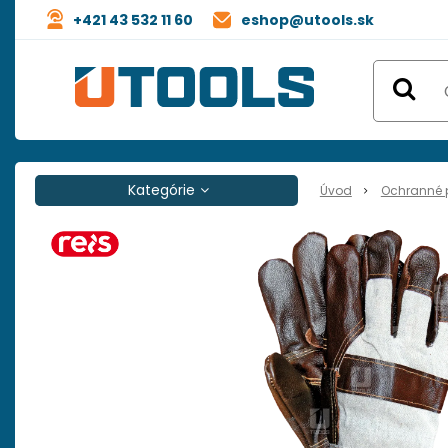
+421 43 532 11 60
eshop@utools.sk
Kategórie
Úvod
Ochranné 