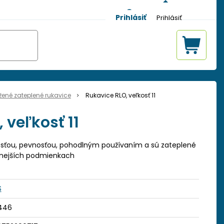
Prihlásiť
žené zateplené rukavice
Rukavice RLO, veľkosť 11
 veľkosť 11
sťou, pevnosťou, pohodlným používaním a sú zateplené
adnejších podmienkach
S
446