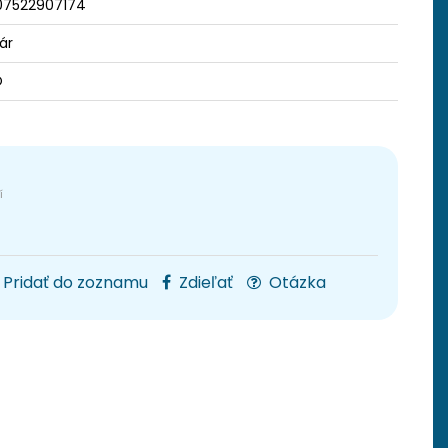
07522907174
ár
O
Pridať do zoznamu
Zdieľať
Otázka