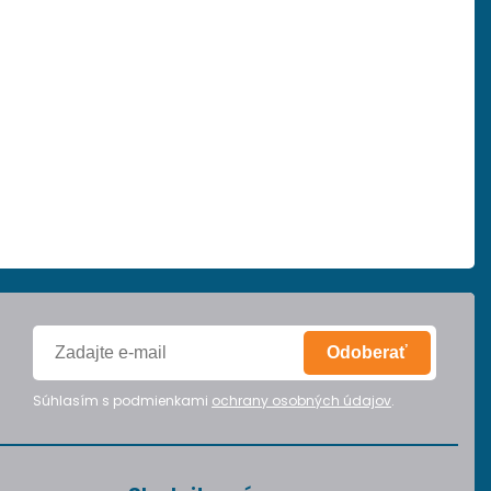
Odoberať
Súhlasím s podmienkami
ochrany osobných údajov
.