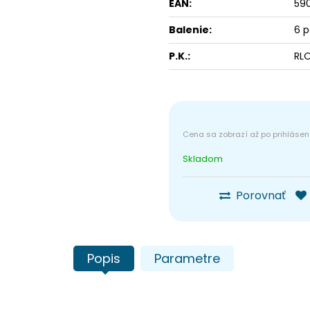
EAN:
59
Balenie:
6 p
P.K.:
RL
Skladom
Porovnať
Popis
Parametre