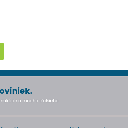
oviniek.
ponukách a mnoho ďalšieho.