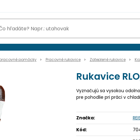
pracovné pomôcky
Pracovné rukavice
Zateplené rukavice
Ko
Rukavice RLO,
Vyznačujú sa vysokou odolno
pre pohodlie pri práci v chl
Značka:
REI
Kód:
70