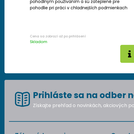
pohodlným používaním a sú zateplené pre
pohodlie pri práci v chladnejších podmienkach
Skladom
Prihláste sa na odber n
Získajte prehľad o novinkách, akciových 