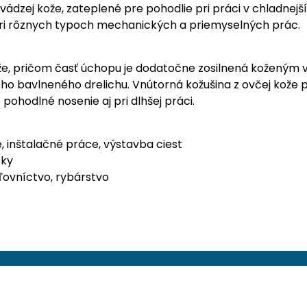
vädzej kože, zateplené pre pohodlie pri práci v chladne
ri rôznych typoch mechanických a priemyselných prác.
že, pričom časť úchopu je dodatočne zosilnená koženým v
o bavlneného drelichu. Vnútorná kožušina z ovčej kože p
ohodlné nosenie aj pri dlhšej práci.
 inštalačné práce, výstavba ciest
zky
ľovníctvo, rybárstvo