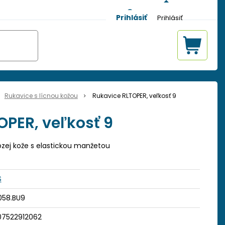
Prihlásiť
Rukavice s lícnou kožou
Rukavice RLTOPER, veľkosť 9
OPER, veľkosť 9
ozej kože s elastickou manžetou
S
058.BU9
07522912062