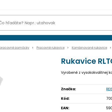
pracovné pomôcky
Pracovné rukavice
Kombinované rukavice
Rukavice RLT
Vyrobené z vysokokvalitnej k
Značka:
REI
Kód:
70
EAN:
59