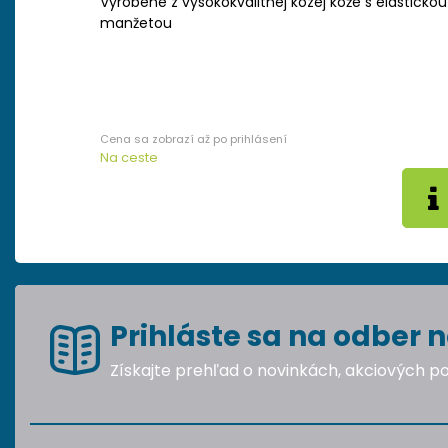
Vyrobené z vysokokvalitnej kozej kože s elastickou
manžetou
Na ceste
Prihláste sa na odber n
Získajte prehľad o novinkách, akciových 