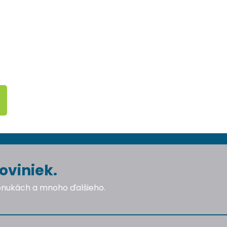
oviniek.
ponukách a mnoho ďalšieho.