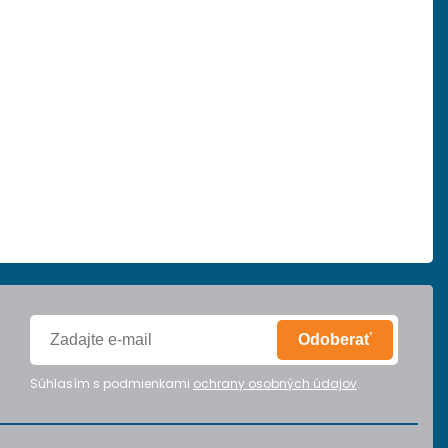
Odoberať
Súhlasím s podmienkami
ochrany osobných údajov
.