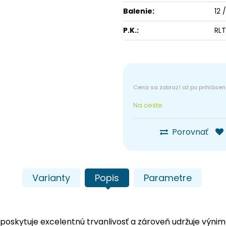
Balenie:
12 
P.K.:
RL
Na ceste
Porovnať
Varianty
Popis
Parametre
 poskytuje excelentnú trvanlivosť a zároveň udržuje výnimo