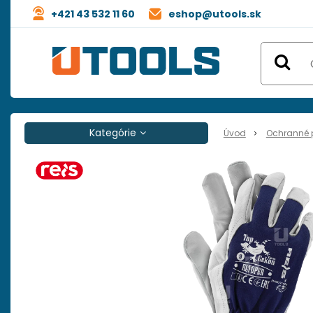
+421 43 532 11 60
eshop@utools.sk
Kategórie
Úvod
Ochranné 