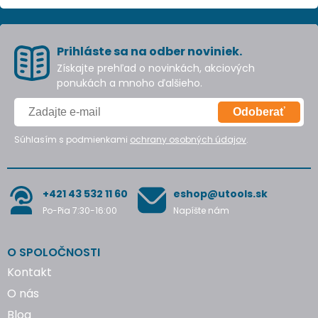
Prihláste sa na odber noviniek.
Získajte prehľad o novinkách, akciových
ponukách a mnoho ďalšieho.
Odoberať
Súhlasím s podmienkami
ochrany osobných údajov
.
+421 43 532 11 60
eshop@utools.sk
Po-Pia 7:30-16:00
Napíšte nám
O SPOLOČNOSTI
Kontakt
O nás
Blog