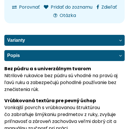
Porovnať
Pridať do zoznamu
Zdieľať
Otázka
Varianty
Popis
Bez púdru a s univerzálnym tvarom
Nitrilové rukavice bez púdru sú vhodné na pravú aj
ľavú ruku a zabezpečujú pohodlné používanie bez
znečistenia rúk.
Vrúbkovaná textúra pre pevný úchop
Vonkajší povrch s vrúbkovanou štruktúrou
čo zabraňuje šmýkaniu predmetov z ruky, zvyšuje
priľnavosť a zároveň zachováva veľmi dobrý cit a
manuálnu zručnosť pri práci.