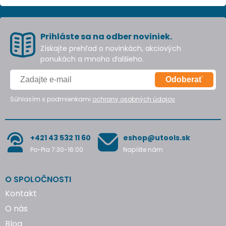
Prihláste sa na odber noviniek.
Získajte prehľad o novinkách, akciových
ponukách a mnoho ďalšieho.
Odoberať
Súhlasím s podmienkami
ochrany osobných údajov
.
+421 43 532 11 60
eshop@utools.sk
Po-Pia 7:30-16:00
Napíšte nám
O SPOLOČNOSTI
Kontakt
O nás
Blog