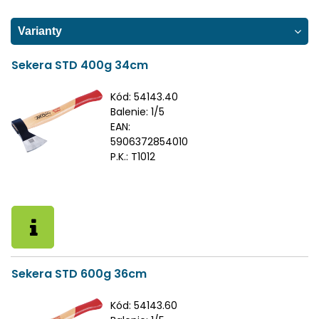
Varianty
Sekera STD 400g 34cm
Kód:
54143.40
Balenie:
1/5
EAN:
5906372854010
P.K.:
T1012
Sekera STD 600g 36cm
Kód:
54143.60