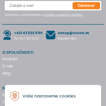
Odoberať
Súhlasím s podmienkami
ochrany osobných údajov
.
+421 43 532 11 60
eshop@utools.sk
Po-Pia 7:30-16:00
Napíšte nám
O SPOLOČNOSTI
Kontakt
O nás
Blog
NAKUPOVANIE
Katalógy náradia
Vaše nastavenie cookies
Obchodné podmienky