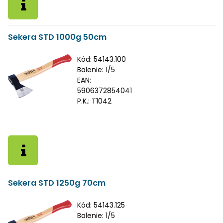
Sekera STD 1000g 50cm
Kód:
54143.100
Balenie:
1/5
EAN:
5906372854041
P.K.:
T1042
Sekera STD 1250g 70cm
Kód:
54143.125
Balenie:
1/5