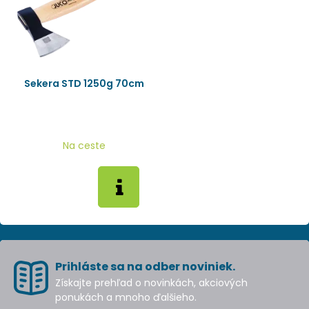
Sekera STD 1250g 70cm
Na ceste
Prihláste sa na odber noviniek.
Získajte prehľad o novinkách, akciových
ponukách a mnoho ďalšieho.