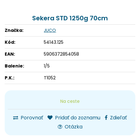
Sekera STD 1250g 70cm
Značka:
JUCO
Kód:
54143.125
EAN:
5906372854058
Balenie:
1/5
P.K.:
T1052
Na ceste
Porovnať
Pridať do zoznamu
Zdieľať
Otázka