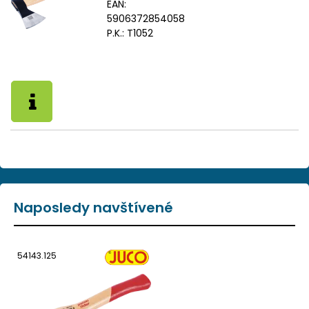
EAN:
5906372854058
P.K.:
T1052
Naposledy navštívené
54143.125