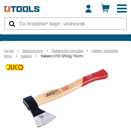
Úvod
Železiarstvo
Dielenské náradie
Sekery, kálačky,
kliny
Sekery
Sekera STD 1250g 70cm