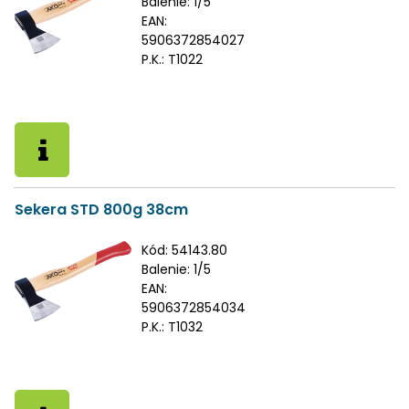
Balenie:
1/5
EAN:
5906372854027
P.K.:
T1022
Sekera STD 800g 38cm
Kód:
54143.80
Balenie:
1/5
EAN:
5906372854034
P.K.:
T1032