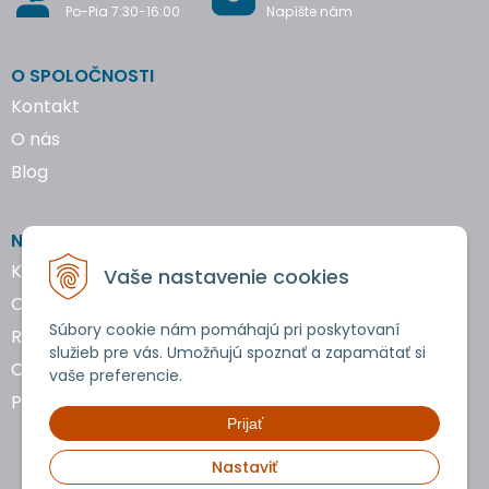
Po-Pia 7:30-16:00
Napíšte nám
O SPOLOČNOSTI
Kontakt
O nás
Blog
NAKUPOVANIE
Katalógy náradia
Vaše nastavenie cookies
Obchodné podmienky
Súbory cookie nám pomáhajú pri poskytovaní
Reklamácie a vrátenie tovaru
služieb pre vás. Umožňujú spoznať a zapamätať si
Ochrana osobných údajov
vaše preferencie.
Používanie cookies
Prijať
Nastaviť