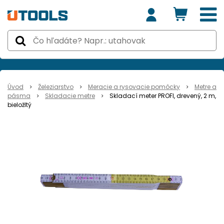
Úvod
Železiarstvo
Meracie a rysovacie pomôcky
Metre a
pásma
Skladacie metre
Skladací meter PROFI, drevený, 2 m,
bieložltý