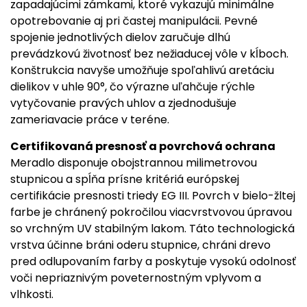
zapadajúcimi zámkami, ktoré vykazujú minimálne
opotrebovanie aj pri častej manipulácii. Pevné
spojenie jednotlivých dielov zaručuje dlhú
prevádzkovú životnosť bez nežiaducej vôle v kĺboch.
Konštrukcia navyše umožňuje spoľahlivú aretáciu
dielikov v uhle 90°, čo výrazne uľahčuje rýchle
vytyčovanie pravých uhlov a zjednodušuje
zameriavacie práce v teréne.
Certifikovaná presnosť a povrchová ochrana
Meradlo disponuje obojstrannou milimetrovou
stupnicou a spĺňa prísne kritériá európskej
certifikácie presnosti triedy EG III. Povrch v bielo-žltej
farbe je chránený pokročilou viacvrstvovou úpravou
so vrchným UV stabilným lakom. Táto technologická
vrstva účinne bráni oderu stupnice, chráni drevo
pred odlupovaním farby a poskytuje vysokú odolnosť
voči nepriaznivým poveternostným vplyvom a
vlhkosti.