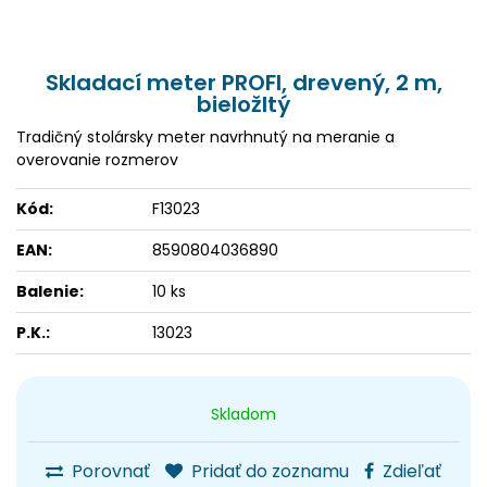
Skladací meter PROFI, drevený, 2 m,
bieložltý
Tradičný stolársky meter navrhnutý na meranie a
overovanie rozmerov
Kód:
F13023
EAN:
8590804036890
Balenie:
10 ks
P.K.:
13023
Skladom
Porovnať
Pridať do zoznamu
Zdieľať