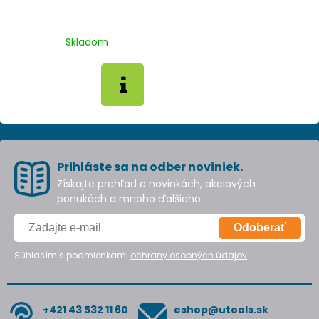
Skladom
Prihláste sa na odber noviniek.
Získajte prehľad o novinkách, akciových
ponukách a mnoho ďalšieho.
Odoberať
Súhlasím s podmienkami
ochrany osobných údajov
.
+421 43 532 11 60
eshop@utools.sk