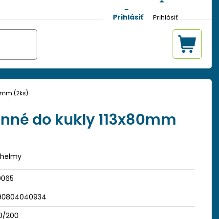
Prihlásiť
0mm (2ks)
anné do kukly 113x80mm
 helmy
0065
90804040934
0/200