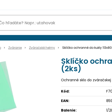
o
Zváranie
Zváračské helmy
Sklíčko ochranné do kukly 113x8
Sklíčko ochr
(2ks)
Ochranné sklo do zváračskej
Kód:
F7
EAN:
85
Balenie:
1/2