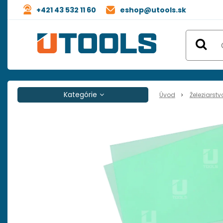
+421 43 532 11 60
eshop@utools.sk
Kategórie
Úvod
Železiarstv