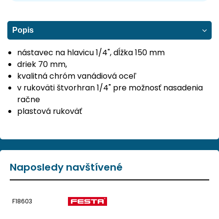
Popis
nástavec na hlavicu 1/4", dĺžka 150 mm
driek 70 mm,
kvalitná chróm vanádiová oceľ
v rukoväti štvorhran 1/4" pre možnosť nasadenia
račne
plastová rukoväť
Naposledy navštívené
F18603