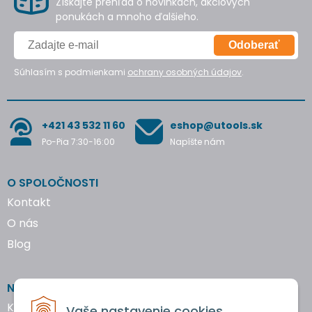
Získajte prehľad o novinkách, akciových
ponukách a mnoho ďalšieho.
Odoberať
Súhlasím s podmienkami
ochrany osobných údajov
.
+421 43 532 11 60
eshop@utools.sk
Po-Pia 7:30-16:00
Napíšte nám
O SPOLOČNOSTI
Kontakt
O nás
Blog
NAKUPOVANIE
Katalógy náradia
Vaše nastavenie cookies