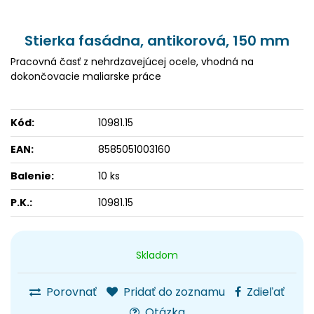
Stierka fasádna, antikorová, 150 mm
Pracovná časť z nehrdzavejúcej ocele, vhodná na
dokončovacie maliarske práce
Kód:
10981.15
EAN:
8585051003160
Balenie:
10 ks
P.K.:
10981.15
Skladom
Porovnať
Pridať do zoznamu
Zdieľať
Otázka