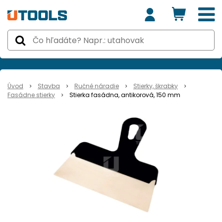
Úvod
Stavba
Ručné náradie
Stierky, škrabky
Fasádne stierky
Stierka fasádna, antikorová, 150 mm