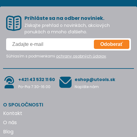
Prihláste sa na odber noviniek.
Získajte prehľad o novinkách, akciových
ponukách a mnoho ďalšieho.
Odoberať
Súhlasím s podmienkami
ochrany osobných údajov
.
+421 43 532 11 60
eshop@utools.sk
Po-Pia 7:30-16:00
Napíšte nám
O SPOLOČNOSTI
Kontakt
O nás
Blog