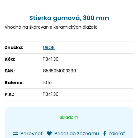
Stierka gumová, 300 mm
Vhodná na škárovanie keramických dlaždíc
Značka:
UROB
Kód:
11341.30
EAN:
8585051003399
Balenie:
10 ks
P.K.:
11341.30
Skladom
Porovnať
Pridať do zoznamu
Zdieľať