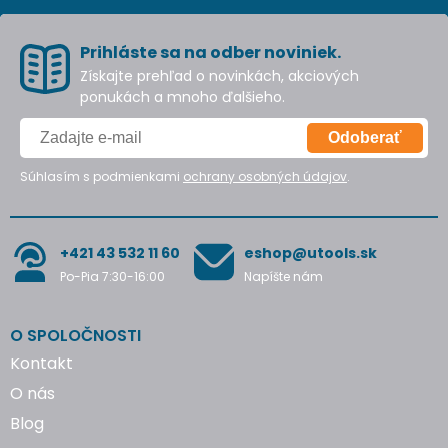
Prihláste sa na odber noviniek.
Získajte prehľad o novinkách, akciových
ponukách a mnoho ďalšieho.
Odoberať
Súhlasím s podmienkami
ochrany osobných údajov
.
+421 43 532 11 60
eshop@utools.sk
Po-Pia 7:30-16:00
Napíšte nám
O SPOLOČNOSTI
Kontakt
O nás
Blog