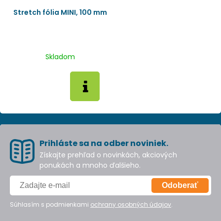
Stretch fólia MINI, 100 mm
Skladom
Prihláste sa na odber noviniek.
Získajte prehľad o novinkách, akciových
ponukách a mnoho ďalšieho.
Odoberať
Súhlasím s podmienkami
ochrany osobných údajov
.