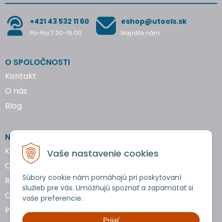
+421 43 532 11 60
eshop@utools.sk
Po-Pia 7:30-16:00
Napíšte nám
O SPOLOČNOSTI
Kontakt
O nás
Blog
NAKUPOVANIE
Katalógy náradia
Vaše nastavenie cookies
Obchodné podmienky
Súbory cookie nám pomáhajú pri poskytovaní
Reklamácie a vrátenie tovaru
služieb pre vás. Umožňujú spoznať a zapamätať si
Ochrana osobných údajov
vaše preferencie.
Používanie cookies
Prijať