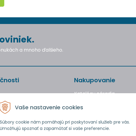
oviniek.
ponukách a mnoho ďalšieho.
čnosti
Nakupovanie
Katalógy náradia
Obchodné podmienky
Vaše nastavenie cookies
Reklamácie a vrátenie to
Ochrana osobných údajo
Súbory cookie nám pomáhajú pri poskytovaní služieb pre vás.
Umožňujú spoznať a zapamätať si vaše preferencie.
Používanie cookies