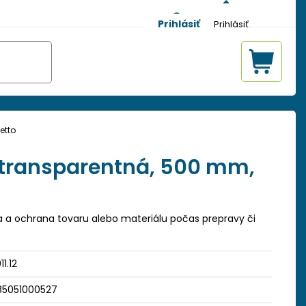
Prihlásiť
etto
, transparentná, 500 mm,
ia a ochrana tovaru alebo materiálu počas prepravy či
11.12
85051000527