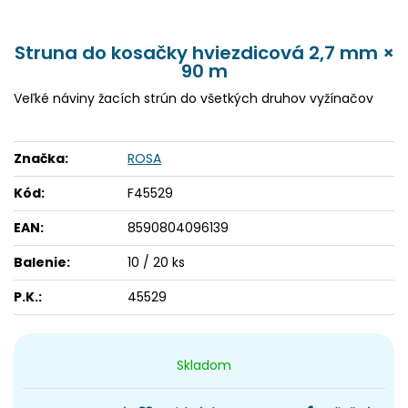
Struna do kosačky hviezdicová 2,7 mm ×
90 m
Veľké náviny žacích strún do všetkých druhov vyžínačov
Značka:
ROSA
Kód:
F45529
EAN:
8590804096139
Balenie:
10 / 20 ks
P.K.:
45529
Skladom