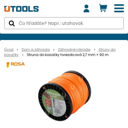
Úvod
Dom a záhrada
Záhradné náradie
Struny do
kosačky
Struna do kosačky hviezdicová 2,7 mm × 90 m