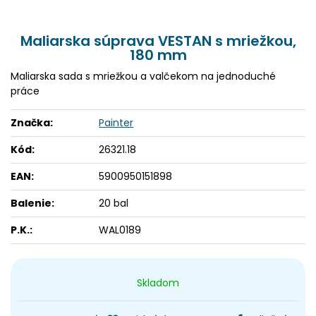
Maliarska súprava VESTAN s mriežkou,
180 mm
Maliarska sada s mriežkou a valčekom na jednoduché
práce
Značka:
Painter
Kód:
26321.18
EAN:
5900950151898
Balenie:
20 bal
P.K.:
WAL0189
Skladom