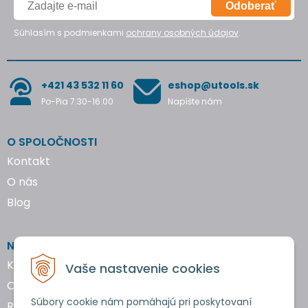
Odoberať
Súhlasím s podmienkami
ochrany osobných údajov
.
+421 43 532 11 60
eshop@utools.sk
Po-Pia 7:30-16:00
Napíšte nám
O SPOLOČNOSTI
Kontakt
O nás
Blog
NAKUPOVANIE
Katalógy náradia
Vaše nastavenie cookies
Obchodné podmienky
Súbory cookie nám pomáhajú pri poskytovaní
Reklamácie a vrátenie tovaru