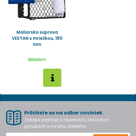
Maliarska súprava
VESTAN s mriežkou, 180
mm
Skladom
Prihláste sa na odber noviniek.
Získajte prehľad o novinkách, akciových
ponukách a mnoho ďalšieho.