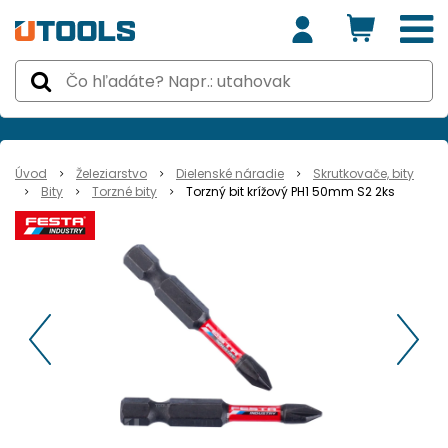
Úvod
Železiarstvo
Dielenské náradie
Skrutkovače, bity
Bity
Torzné bity
Torzný bit krížový PH1 50mm S2 2ks