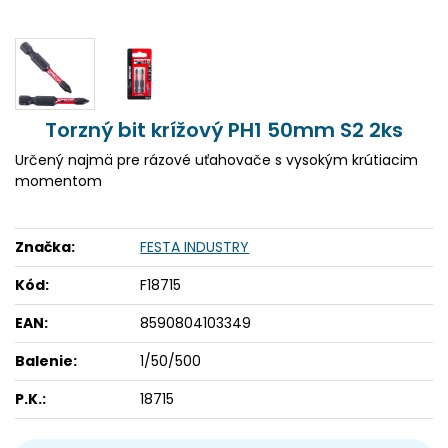
Torzný bit krížový PH1 50mm S2 2ks
Určený najmä pre rázové uťahovače s vysokým krútiacim
momentom
Značka:
FESTA INDUSTRY
Kód:
F18715
EAN:
8590804103349
Balenie:
1/50/500
P.K.:
18715