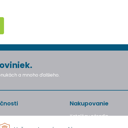
oviniek.
ponukách a mnoho ďalšieho.
čnosti
Nakupovanie
Katalógy náradia
Obchodné podmienky