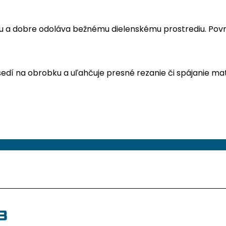
u a dobre odoláva bežnému dielenskému prostrediu. Povrc
edí na obrobku a uľahčuje presné rezanie či spájanie ma