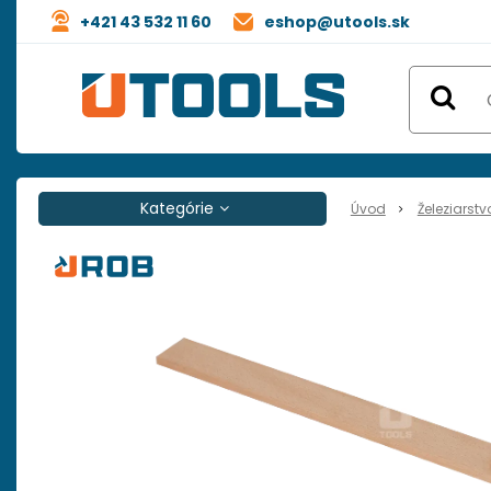
+421 43 532 11 60
eshop@utools.sk
Kategórie
Úvod
Železiarstv