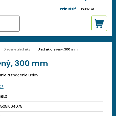
Prihlásiť
Drevené uholníky
Uholník drevený, 300 mm
ený, 300 mm
anie a značenie uhlov
OB
81.3
85051004075