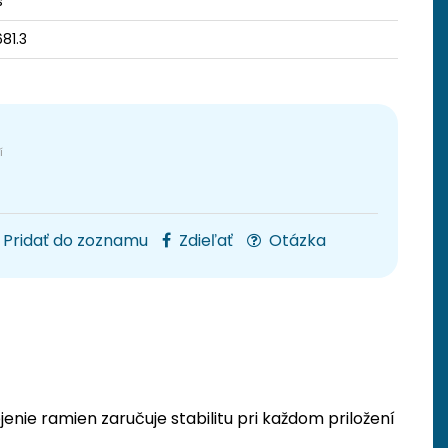
s
81.3
Pridať do zoznamu
Zdieľať
Otázka
enie ramien zaručuje stabilitu pri každom priložení