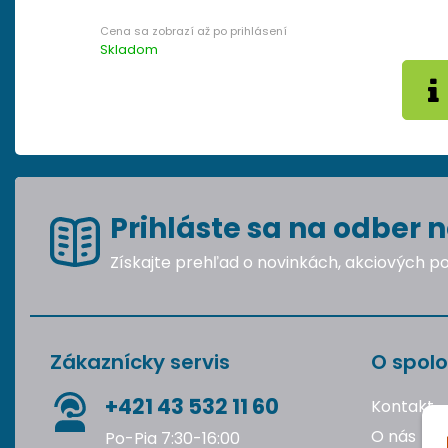
Skladom
Prihláste sa na odber n
Získajte prehľad o novinkách, akciových 
Zákaznícky servis
O spolo
+421 43 532 11 60
Kontakt
O nás
Po-Pia 7:30-16:00