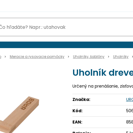
o
Meracie a rysovacie pomôcky
Uholníky, šablóny
Uholníky
Uholník drev
Určený na prenášanie, zisťov
Značka:
UR
Kód:
506
EAN:
85