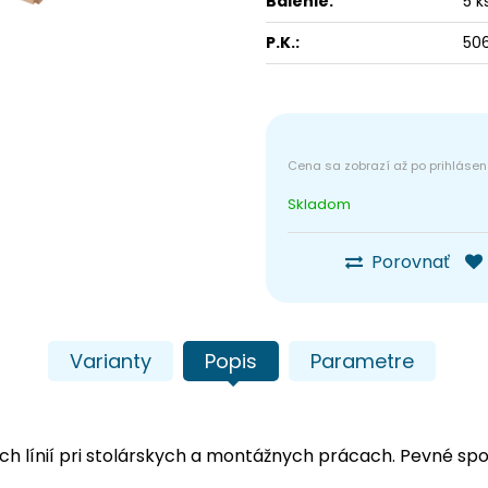
Balenie:
5 k
P.K.:
506
Skladom
Porovnať
Varianty
Popis
Parametre
ch línií pri stolárskych a montážnych prácach. Pevné spoj