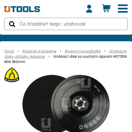
Úvod
Rezanie a brúsenie
Brusivo na podložke
Unášacie
disky, držiaky, redukcie
Unášací disk so suchým zipsom HST359
M14 180mm