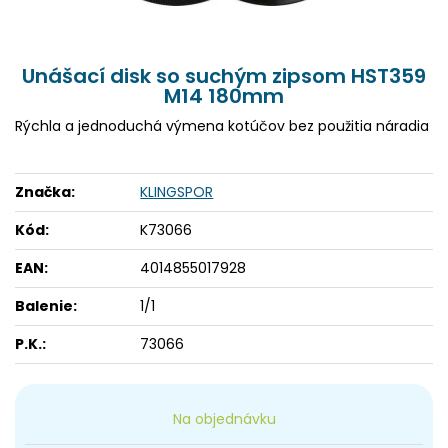
Unášací disk so suchým zipsom HST359
M14 180mm
Rýchla a jednoduchá výmena kotúčov bez použitia náradia
Značka:
KLINGSPOR
Kód:
K73066
EAN:
4014855017928
Balenie:
1/1
P.K.:
73066
Na objednávku