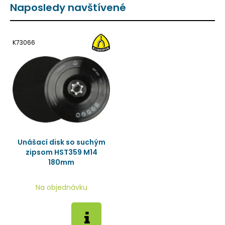
Naposledy navštívené
K73066
Unášací disk so suchým
zipsom HST359 M14
180mm
Na objednávku