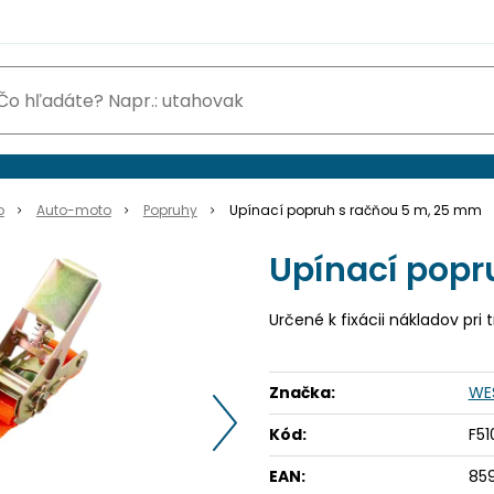
o
Auto-moto
Popruhy
Upínací popruh s račňou 5 m, 25 mm
Upínací popr
Určené k fixácii nákladov pri 
Značka:
WE
Kód:
F51
EAN:
85