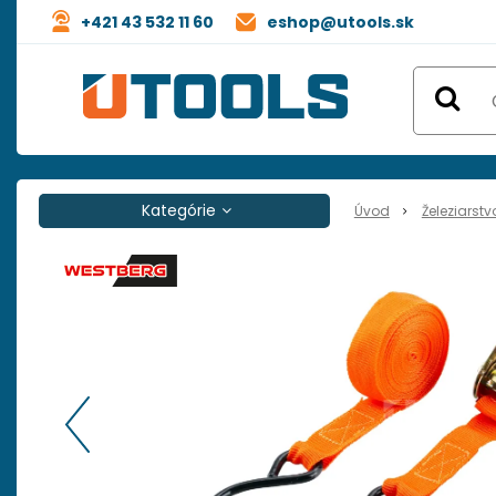
+421 43 532 11 60
eshop@utools.sk
Kategórie
Úvod
Železiarstv