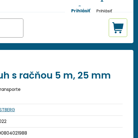
Prihlásiť
uh s račňou 5 m, 25 mm
transporte
STBERG
022
90804021988