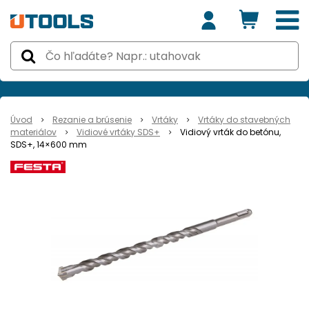
Úvod
Rezanie a brúsenie
Vrtáky
Vrtáky do stavebných
materiálov
Vidiové vrtáky SDS+
Vidiový vrták do betónu,
SDS+, 14×600 mm