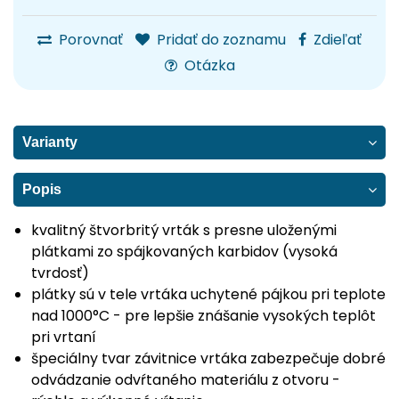
Porovnať
Pridať do zoznamu
Zdieľať
Otázka
Varianty
Popis
kvalitný štvorbritý vrták s presne uloženými
plátkami zo spájkovaných karbidov (vysoká
tvrdosť)
plátky sú v tele vrtáka uchytené pájkou pri teplote
nad 1000°C - pre lepšie znášanie vysokých teplôt
pri vrtaní
špeciálny tvar závitnice vrtáka zabezpečuje dobré
odvádzanie odvŕtaného materiálu z otvoru -