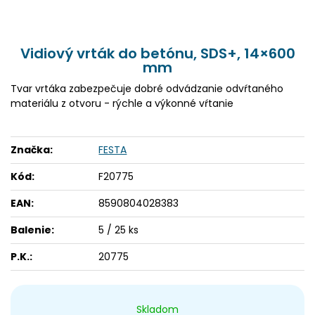
Vidiový vrták do betónu, SDS+, 14×600
mm
Tvar vrtáka zabezpečuje dobré odvádzanie odvŕtaného
materiálu z otvoru - rýchle a výkonné vŕtanie
Značka:
FESTA
Kód:
F20775
EAN:
8590804028383
Balenie:
5 / 25 ks
P.K.:
20775
Skladom