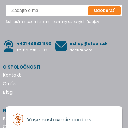
Odoberať
Súhlasím s podmienkami
ochrany osobných údajov
.
+421 43 532 11 60
eshop@utools.sk
Po-Pia 7:30-16:00
Napíšte nám
O SPOLOČNOSTI
Kontakt
O nás
Blog
NAKUPOVANIE
Katalógy náradia
Vaše nastavenie cookies
Obchodné podmienky