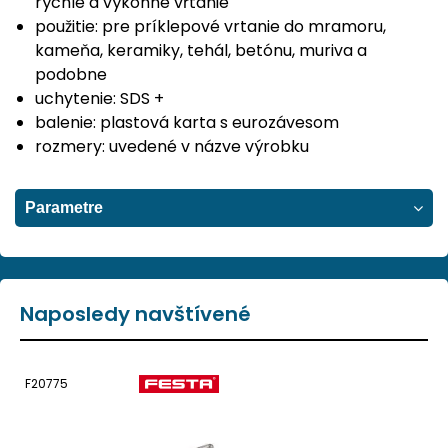
rýchle a výkonné vŕtanie
použitie: pre príklepové vrtanie do mramoru,
kameňa, keramiky, tehál, betónu, muriva a
podobne
uchytenie: SDS +
balenie: plastová karta s eurozávesom
rozmery: uvedené v názve výrobku
Parametre
Naposledy navštívené
F20775