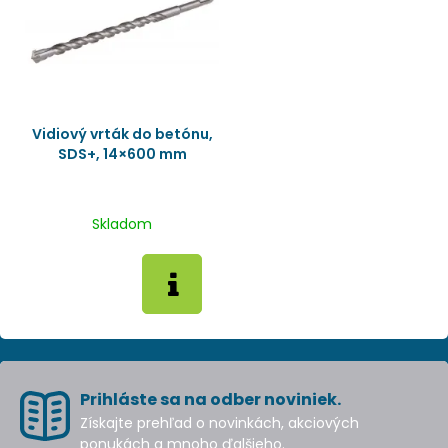
Vidiový vrták do betónu,
SDS+, 14×600 mm
Skladom
Prihláste sa na odber noviniek.
Získajte prehľad o novinkách, akciových
ponukách a mnoho ďalšieho.