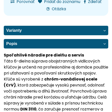
Porovnať
Pridať do zoznamu
Zdieľať
Otázka
Varianty
Popis
Spoľahlivé náradie pre dielňu a servis
Táto 6-dielna súprava obojstranných vidlicových
kľúčov je určená na profesionálne aj domáce použitie
pri uťahovaní a povoľovaní skrutkových spojov.
Kľúče sú vyrobené z
chróm-vanádiovej ocele
(CrV)
, ktorá zabezpečuje vysokú pevnosť, odolnosť
voči opotrebeniu a dlhú životnosť. Povrchová úprava
chráni náradie pred koróziou a uľahčuje údržbu. Celá
súpravy je vyrobená v súlade s prísnou technickou
normou
DIN 3110
, čo zaručuje presnosť rozmerov a