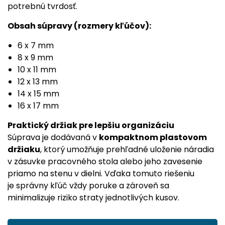
potrebnú tvrdosť.
Obsah súpravy (rozmery kľúčov):
6 x 7 mm
8 x 9 mm
10 x 11 mm
12 x 13 mm
14 x 15 mm
16 x 17 mm
Praktický držiak pre lepšiu organizáciu
Súprava je dodávaná v
kompaktnom plastovom
držiaku
, ktorý umožňuje prehľadné uloženie náradia
v zásuvke pracovného stola alebo jeho zavesenie
priamo na stenu v dielni. Vďaka tomuto riešeniu
je správny kľúč vždy poruke a zároveň sa
minimalizuje riziko straty jednotlivých kusov.