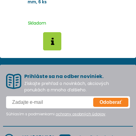
mm, 6 ks
Skladom
Prihláste sa na odber noviniek.
Získajte prehľad o novinkách, akciových
ponukách a mnoho ďalšieho.
Odoberať
Súhlasím s podmienkami
ochrany osobných údajov
.