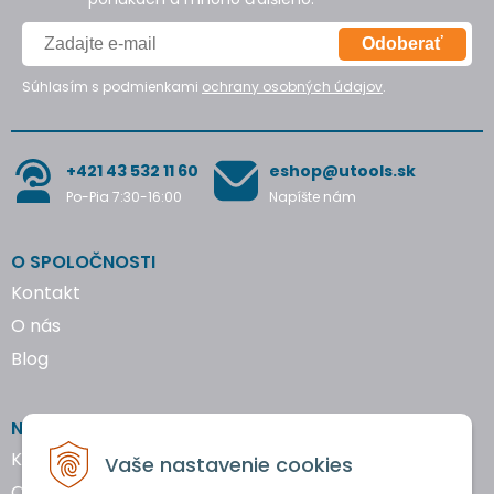
Odoberať
Súhlasím s podmienkami
ochrany osobných údajov
.
+421 43 532 11 60
eshop@utools.sk
Po-Pia 7:30-16:00
Napíšte nám
O SPOLOČNOSTI
Kontakt
O nás
Blog
NAKUPOVANIE
Katalógy náradia
Vaše nastavenie cookies
Obchodné podmienky