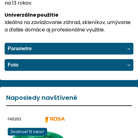
na 13 rokov.
Univerzálne použitie
Ideálna na zavlažovanie záhrad, skleníkov, umývanie
a ďalšie domáce aj profesionálne využitie.
Parametre
Foto
Naposledy navštívené
F45353
Životnosť 13 rokov!