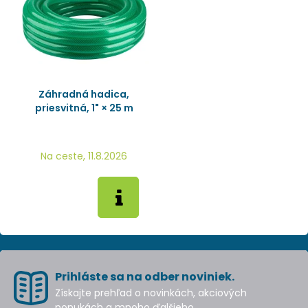
Záhradná hadica,
priesvitná, 1" × 25 m
Na ceste, 11.8.2026
Prihláste sa na odber noviniek.
Získajte prehľad o novinkách, akciových
ponukách a mnoho ďalšieho.