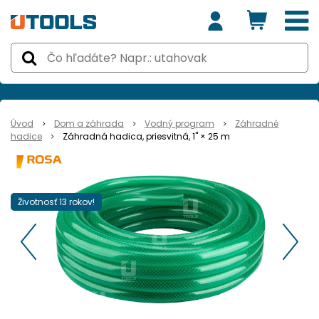
Úvod
Dom a záhrada
Vodný program
Záhradné
hadice
Záhradná hadica, priesvitná, 1" × 25 m
Životnosť 13 rokov!