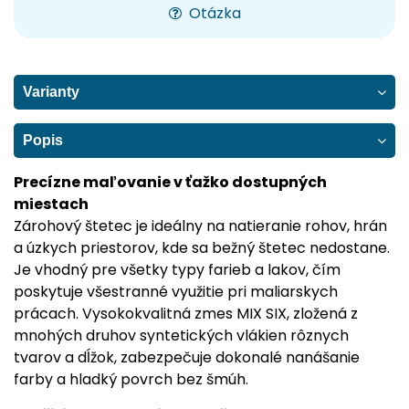
Otázka
Varianty
Popis
Precízne maľovanie v ťažko dostupných
miestach
Zárohový štetec je ideálny na natieranie rohov, hrán
a úzkych priestorov, kde sa bežný štetec nedostane.
Je vhodný pre všetky typy farieb a lakov, čím
poskytuje všestranné využitie pri maliarskych
prácach. Vysokokvalitná zmes MIX SIX, zložená z
mnohých druhov syntetických vlákien rôznych
tvarov a dĺžok, zabezpečuje dokonalé nanášanie
farby a hladký povrch bez šmúh.