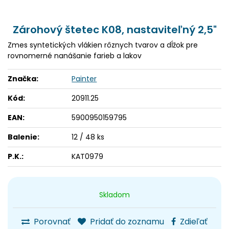
Zárohový štetec K08, nastaviteľný 2,5"
Zmes syntetických vlákien rôznych tvarov a dĺžok pre
rovnomerné nanášanie farieb a lakov
Značka:
Painter
Kód:
20911.25
EAN:
5900950159795
Balenie:
12 / 48 ks
P.K.:
KAT0979
Skladom
Porovnať
Pridať do zoznamu
Zdieľať