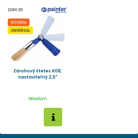
20911.25
NOVINKA
UNIVERSAL
Zárohový štetec K08,
nastaviteľný 2,5"
Skladom