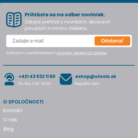
Prihláste sa na odber noviniek.
Získajte prehľad o novinkách, akciových
ponukách a mnoho ďalšieho.
Odoberať
Súhlasím s podmienkami
ochrany osobných údajov
.
+421 43 532 11 60
eshop@utools.sk
Po-Pia 7:30-16:00
Napíšte nám
O SPOLOČNOSTI
Kontakt
O nás
Blog