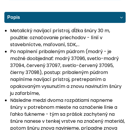
Popis
Metalický navíjací prístroj, dĺžka šnúry 30 m,
použitie: označovanie priechodov - línií v
stavebníctve, maľovaní, SDK,...
Po naplnení pribaleným púdrom (modrý - je
možné doobjednať: modrý 37096, svetlo-modrý
37094, červený 37097, svetlo-červený 37095,
čierny 37098), postup: pribaleným púdrom
naplníme navíjací prístroj, pretrepaním a
opakovaným vysunutím a znovu navinutím šnúry
ju zafarbíme,
Následne medzi dvoma rozpätiami napneme
šnúry v potrebnom mieste na označenie línie a
ľahko ťukneme - tým sa prášok zachytený na
šnúre nanese v tenkej vrstve na značený materiál,
potom šnúru znova navinieme, prípadne znova