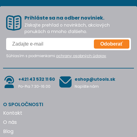
Prihláste sa na odber noviniek.
Získajte prehľad o novinkách, akciových
ponukách a mnoho ďalšieho.
Odoberať
Súhlasím s podmienkami
ochrany osobných údajov
.
+421 43 532 11 60
eshop@utools.sk
Po-Pia 7:30-16:00
Napíšte nám
O SPOLOČNOSTI
Kontakt
O nás
Blog