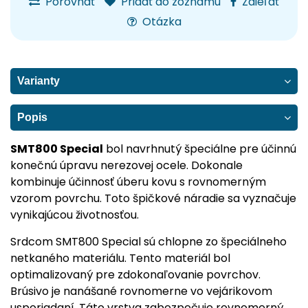
Porovnať
Pridať do zoznamu
Zdieľať
Otázka
Varianty
Popis
SMT800 Special
bol navrhnutý špeciálne pre účinnú
konečnú úpravu nerezovej ocele. Dokonale
kombinuje účinnosť úberu kovu s rovnomerným
vzorom povrchu. Toto špičkové náradie sa vyznačuje
vynikajúcou životnosťou.
Srdcom SMT800 Special sú chlopne zo špeciálneho
netkaného materiálu. Tento materiál bol
optimalizovaný pre zdokonaľovanie povrchov.
Brúsivo je nanášané rovnomerne vo vejárikovom
usporiadaní. Táto vrstva zabezpečuje rovnomerný