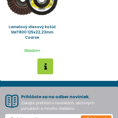
Lamelový vliesový kotúč
SMT800 125x22,23mm
Coarse
Skladom
Prihláste sa na odber noviniek.
Získajte prehľad o novinkách, akciových
ponukách a mnoho ďalšieho.