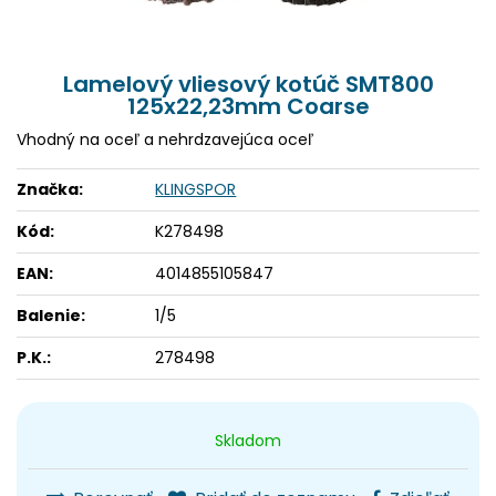
Lamelový vliesový kotúč SMT800
125x22,23mm Coarse
Vhodný na oceľ a nehrdzavejúca oceľ
Značka:
KLINGSPOR
Kód:
K278498
EAN:
4014855105847
Balenie:
1/5
P.K.:
278498
Skladom