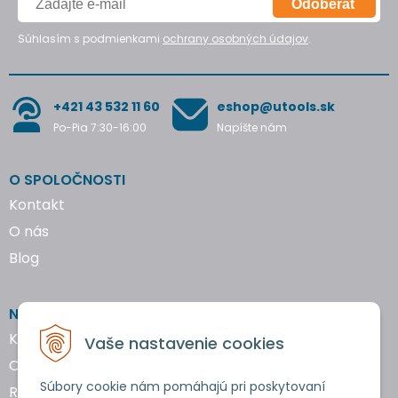
Odoberať
Súhlasím s podmienkami
ochrany osobných údajov
.
+421 43 532 11 60
eshop@utools.sk
Po-Pia 7:30-16:00
Napíšte nám
O SPOLOČNOSTI
Kontakt
O nás
Blog
NAKUPOVANIE
Katalógy náradia
Vaše nastavenie cookies
Obchodné podmienky
Súbory cookie nám pomáhajú pri poskytovaní
Reklamácie a vrátenie tovaru