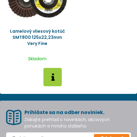
Lamelový vliesový kotúč
SMT800 125x22,23mm
Very Fine
Skladom
Prihláste sa na odber noviniek.
Získajte prehľad o novinkách, akciových
ponukách a mnoho ďalšieho.