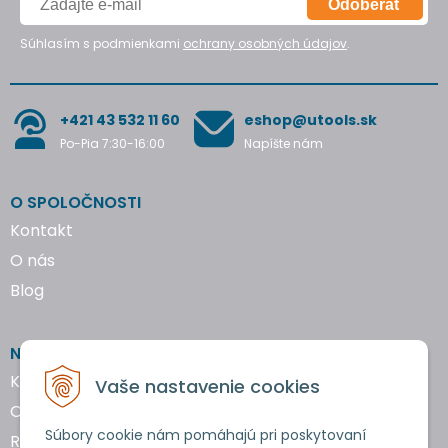
Odoberať
Súhlasím s podmienkami
ochrany osobných údajov
.
+421 43 532 11 60
eshop@utools.sk
Po-Pia 7:30-16:00
Napíšte nám
O SPOLOČNOSTI
Kontakt
O nás
Blog
NAKUPOVANIE
Katalógy náradia
Vaše nastavenie cookies
Obchodné podmienky
Súbory cookie nám pomáhajú pri poskytovaní
Reklamácie a vrátenie tovaru