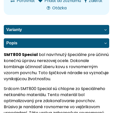
Porovnať
Pridať do zoznamu
Zdieľať
Otázka
Varianty
Popis
SMT800 Special
bol navrhnutý špeciálne pre účinnú
konečnú úpravu nerezovej ocele. Dokonale
kombinuje účinnosť úberu kovu s rovnomerným
vzorom povrchu. Toto špičkové náradie sa vyznačuje
vynikajúcou životnosťou.
Srdcom SMT800 Special sú chlopne zo špeciálneho
netkaného materiálu. Tento materiál bol
optimalizovaný pre zdokonaľovanie povrchov.
Brúsivo je nanášané rovnomerne vo vejárikovom
usporiadaní. Táto vrstva zabezpečuje rovnomerný