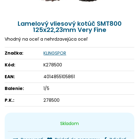
Lamelový vliesový kotúč SMT800
125x22,23mm Very Fine
Vhodný na oceľ a nehrdzavejúca oceľ
Značka:
KLINGSPOR
Kód:
K278500
EAN:
4014855105861
Balenie:
1/5
P.K.:
278500
Skladom