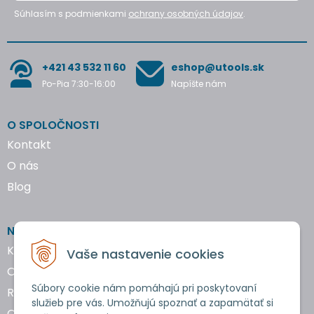
Súhlasím s podmienkami
ochrany osobných údajov
.
+421 43 532 11 60
eshop@utools.sk
Po-Pia 7:30-16:00
Napíšte nám
O SPOLOČNOSTI
Kontakt
O nás
Blog
NAKUPOVANIE
Katalógy náradia
Vaše nastavenie cookies
Obchodné podmienky
Súbory cookie nám pomáhajú pri poskytovaní
Reklamácie a vrátenie tovaru
služieb pre vás. Umožňujú spoznať a zapamätať si
Ochrana osobných údajov