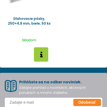
Sťahovacie pásky,
250×4,8 mm, biele, 50 ks
Skladom
Prihláste sa na odber noviniek.
Získajte prehľad o novinkách, akciových
ponukách a mnoho ďalšieho.
Odoberať