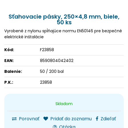
Sťahovacie pásky, 250×4,8 mm, biele,
50 ks
Vyrobené z nylonu spĺňajúce normu EN50146 pre bezpečné
elektrické inštalácie
Kód:
F23858
EAN:
8590804042402
Balenie:
50 / 200 bal
P.K.:
23858
Skladom
Porovnať
Pridať do zoznamu
Zdieľať
Otázka