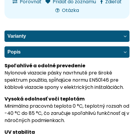
Porovnať
Pridať do zoznamu
Zdieľať
Otázka
Varianty
Popis
Spoľahlivé a odolné prevedenie
Nylonové viazacie pásky navrhnuté pre široké
spektrum použitia, spĺňajúce normu EN50146 pre
káblové viazacie spony v elektrických inštaláciách.
Vysoká odolnosť voči teplotám
Minimálna pracovná teplota 0 °C, teplotný rozsah od
-40 °C do 85 °C, čo zaručuje spoľahlivú funkčnosť aj v
náročných podmienkach.
UV stabilita