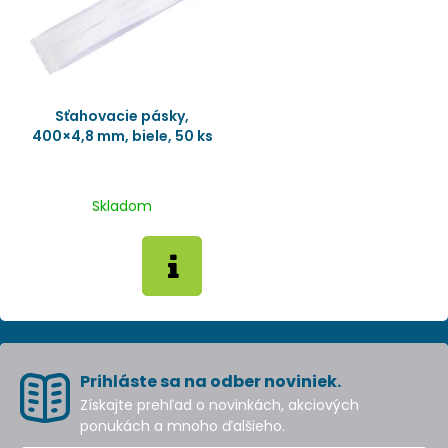
Sťahovacie pásky,
400×4,8 mm, biele, 50 ks
Skladom
Prihláste sa na odber noviniek.
Získajte prehľad o novinkách, akciových
ponukách a mnoho ďalšieho.