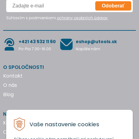
Odoberať
Súhlasím s podmienkami
ochrany osobných údajov
.
+421 43 532 11 60
eshop@utools.sk
Po-Pia 7:30-16:00
Napíšte nám
O SPOLOČNOSTI
Kontakt
O nás
Blog
NAKUPOVANIE
Katalógy náradia
Vaše nastavenie cookies
Obchodné podmienky