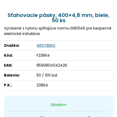
Sťahovacie pásky, 400×4,8 mm, biele,
50 ks
Vyrobené z nylonu spĺňajúce normu EN50146 pre bezpečné
elektrické inštalácie
Značka:
WESTBERG
Kód:
F23864
EAN:
8590804042426
Balenie:
50 / 100 bal
P.K.:
23864
Skladom