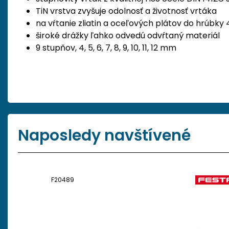
TiN vrstva zvyšuje odolnosť a životnosť vrtáka
na vŕtanie zliatin a oceľových plátov do hrúbky
široké drážky ľahko odvedú odvŕtaný materiál
9 stupňov, 4, 5, 6, 7, 8, 9, 10, 11, 12 mm
Naposledy navštívené
F20489