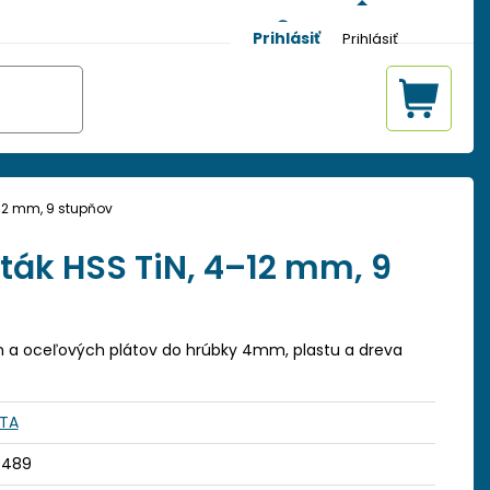
Prihlásiť
–12 mm, 9 stupňov
ták HSS TiN, 4–12 mm, 9
tin a oceľových plátov do hrúbky 4mm, plastu a dreva
STA
0489