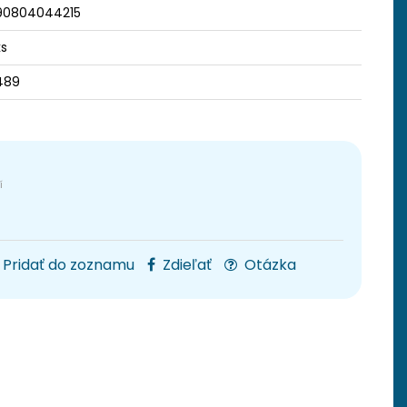
90804044215
ks
489
Pridať do zoznamu
Zdieľať
Otázka