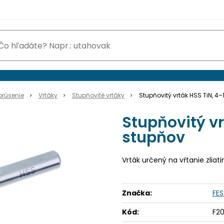
brúsenie
Vrtáky
Stupňovité vrtáky
Stupňovitý vrták HSS TiN, 4
Stupňovitý vr
stupňov
Vrták určený na vŕtanie zlia
Značka:
FE
Kód:
F2