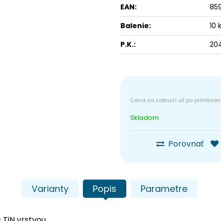
EAN:
85
Balenie:
10 
P.K.:
20
Skladom
Porovnať
Varianty
Popis
Parametre
s TiN vrstvou