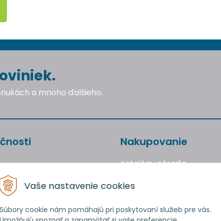
oviniek.
ponukách a mnoho ďalšieho.
čnosti
Nakupovanie
Katalógy náradia
Obchodné podmienky
Vaše nastavenie cookies
Reklamácie a vrátenie to
Ochrana osobných údajo
Súbory cookie nám pomáhajú pri poskytovaní služieb pre vás.
Umožňujú spoznať a zapamätať si vaše preferencie.