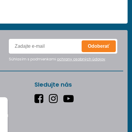
Odoberať
Súhlasím s podmienkami
ochrany osobných údajov
.
Sledujte nás
varu
v