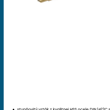
stupňovitý vrták z kvalitnej HSS ocele DIN 1412C 