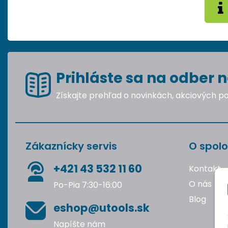
Prihláste sa na odber n
Získajte prehľad o novinkách, akciových 
Zákaznícky servis
O spolo
+421 43 532 11 60
Kontakt
O nás
Po-Pia 7:30-16:00
Blog
eshop@utools.sk
Napíšte nám