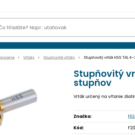
brúsenie
Vrtáky
Stupňovité vrtáky
Stupňovitý vrták HSS TiN, 4
Stupňovitý v
stupňov
Vrták určený na vŕtanie zlia
Značka:
FE
Kód:
F2