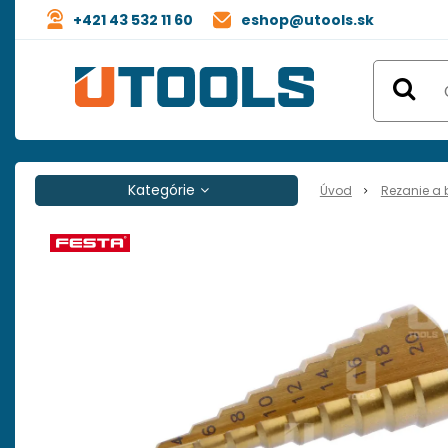
+421 43 532 11 60
eshop@utools.sk
Kategórie
Úvod
Rezanie a 