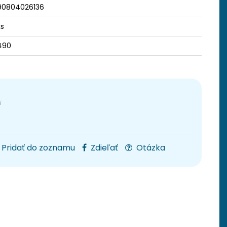
90804026136
ks
490
Pridať do zoznamu
Zdieľať
Otázka