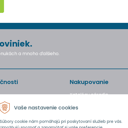
oviniek.
ponukách a mnoho ďalšieho.
čnosti
Nakupovanie
Katalógy náradia
Obchodné podmienky
Vaše nastavenie cookies
Reklamácie a vrátenie to
Ochrana osobných údajo
Súbory cookie nám pomáhajú pri poskytovaní služieb pre vás.
Umožňujú spoznať a zapamätať si vaše preferencie.