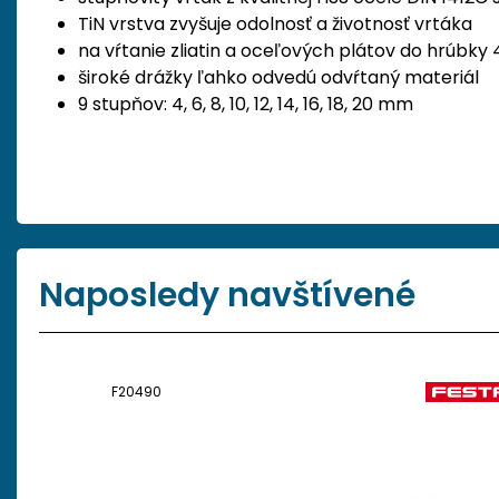
TiN vrstva zvyšuje odolnosť a životnosť vrtáka
na vŕtanie zliatin a oceľových plátov do hrúbky
široké drážky ľahko odvedú odvŕtaný materiál
9 stupňov: 4, 6, 8, 10, 12, 14, 16, 18, 20 mm
Naposledy navštívené
F20490