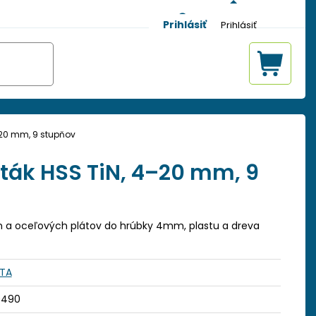
Prihlásiť
–20 mm, 9 stupňov
rták HSS TiN, 4–20 mm, 9
tin a oceľových plátov do hrúbky 4mm, plastu a dreva
STA
0490