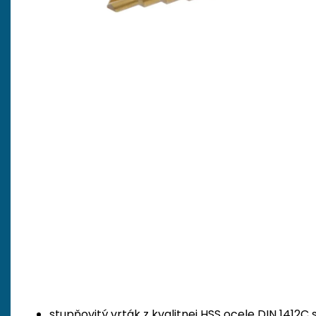
stupňovitý vrták z kvalitnej HSS ocele DIN 1412C 