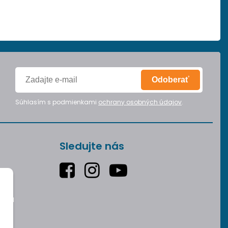
Odoberať
Súhlasím s podmienkami
ochrany osobných údajov
.
Sledujte nás
varu
v