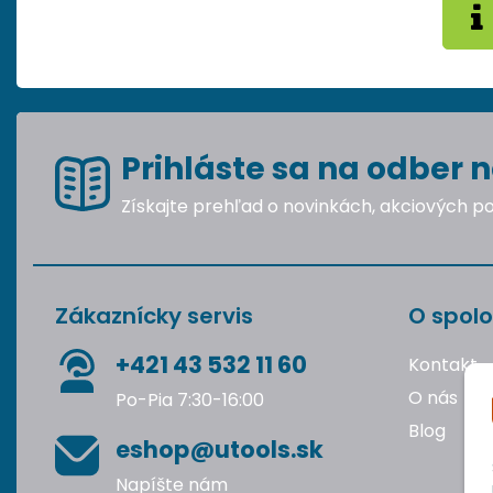
Prihláste sa na odber n
Získajte prehľad o novinkách, akciových 
Zákaznícky servis
O spolo
+421 43 532 11 60
Kontakt
O nás
Po-Pia 7:30-16:00
Blog
eshop@utools.sk
Napíšte nám