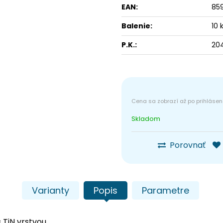
EAN:
85
Balenie:
10 
P.K.:
20
Skladom
Porovnať
Varianty
Popis
Parametre
s TiN vrstvou